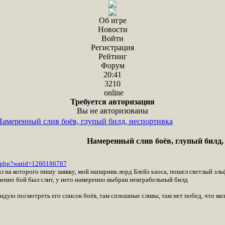
Об игре
Новости
Войти
Регистрация
Рейтинг
Форум
20:41
3210
online
Требуется авторизация
Вы не авторизованы
Намеренный слив боёв, глупый билд, неспортивка
Намеренный слив боёв, глупый билд,
r.php?warid=1260186787
 на которого пишу заявку, мой напарник лорд Блейз хаоса, пошел светлый эль
твенно бой был слит, у него намеренно выбран неиграбельный билд
ндую посмотреть его список боёв, там сплошные сливы, там нет побед, что яв