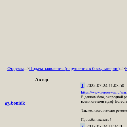
Форумы
-->
Подача заявления (нарушения в боях, таверне)
-->
Автор
1
2022-07-24 11:03:50
https://www.heroeswm.ru/wa
В данном бою, очередной раз
всеми статами в дэф. Естес
bonisik
Так же, настоятельно рекоме
Просьба наказать !
2
2022-07-24 11:24:01