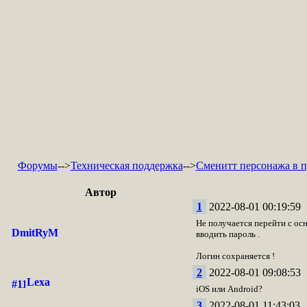
Форумы
-->
Техническая поддержка
-->
Сменитт персонажа в 
Автор
1
2022-08-01 00:19:59
Не получается перейти с осн
DmitRyM
вводить пароль .
Логин сохраняется !
2
2022-08-01 09:08:53
Lexa
iOS или Android?
3
2022-08-01 11:43:03