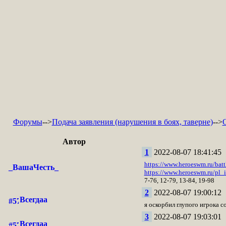
Форумы
-->
Подача заявления (нарушения в боях, таверне)
-->
Автор
1
2022-08-07 18:41:45
https://www.heroeswm.ru/bat
_ВашаЧесть_
https://www.heroeswm.ru/pl
7-76, 12-79, 13-84, 19-98
2
2022-08-07 19:00:12
Всегдаа
я оскорбил глупого игрока с
3
2022-08-07 19:03:01
Всегдаа