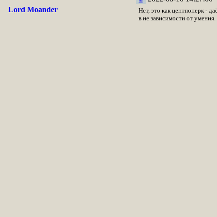
Lord Moander
Нет, это как центпоперк - да
в не зависимости от умения.