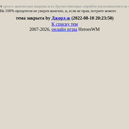
ёт
урон и магическая защита всех дружественных отрядов увеличиваются на
 На 100% процентов не уверен конечно, и, если не прав, потрите комент.
тема закрыта by
Джорд-ж
(2022-08-10 20:23:50)
К списку тем
2007-2026,
онлайн игры
HeroesWM