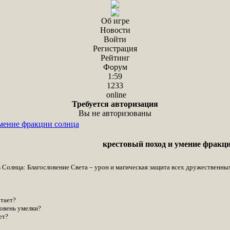
Об игре
Новости
Войти
Регистрация
Рейтинг
Форум
1:59
1233
online
Требуется авторизация
Вы не авторизованы
мение фракции солнца
крестовый поход и умение фракц
Солнца: Благословение Света – урон и магическая защита всех дружественны
тает?
овень умелки?
ет?