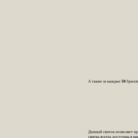
А также за каждые
50
брилли
Данный свиток позволяет пр
свитка всегда доступны в ма