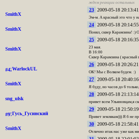
ждем реакции остальных
23
2009-05-18 20:13:41
SmithX
Эм-м. А красный это что у н
24
2009-05-18 20:14:55
SmithX
Понял, сквер Карамзина! :) О
25
2009-05-18 20:16:35
23 мая.
SmithX
В 16:00
Сквер Карамзина ( красный п
26
2009-05-18 20:26:21
WarlockUL
ОК! Мы с Волком будем. :)
27
2009-05-18 20:40:16
SmithX
Я буду, но часов до 6 только
28
2009-05-18 21:13:14
sng_ulsk
привет всем Ульяновцам,я ск
29
2009-05-18 21:50:19
Гусь_Гусинский
Привет землякам))) Я б не п
30
2009-05-18 21:58:41
SmithX
Отлично итак нас уже как ми
31
2009-05-18 22:01:02