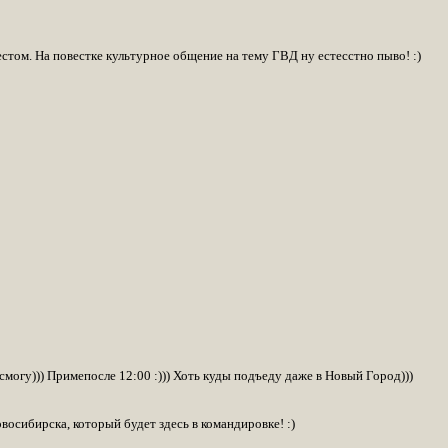
естом. На повестке культурное общение на тему ГВД ну естесстно пыво! :)
смогу))) Примепосле 12:00 :))) Хоть куды подъеду даже в Новый Город)))
восибирска, который будет здесь в командировке! :)