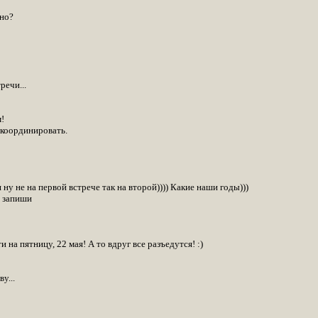
тно?
речи...
!
 координировать.
ну не на первой встрече так на второй)))) Какие наши годы)))
 запиши
 на пятницу, 22 мая! А то вдруг все разъедутся! :)
у...