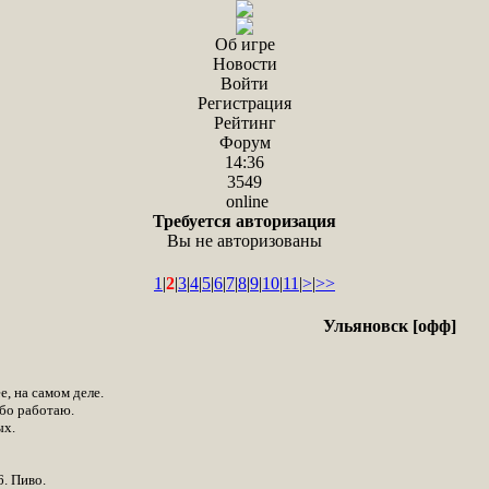
Об игре
Новости
Войти
Регистрация
Рейтинг
Форум
14:36
3549
online
Требуется авторизация
Вы не авторизованы
1
|
2
|
3
|
4
|
5
|
6
|
7
|
8
|
9
|
10
|
11
|
>
|
>>
Ульяновск [офф]
е, на самом деле.
ибо работаю.
ых.
6. Пиво.