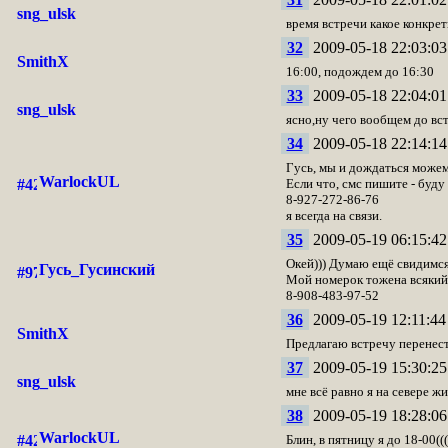
sng_ulsk
время встречи какое конкре
32
2009-05-18 22:03:03
SmithX
16:00, подождем до 16:30
33
2009-05-18 22:04:01
sng_ulsk
ясно,ну чего вообщем до вст
34
2009-05-18 22:14:14
Гусь, мы и дождаться можем
WarlockUL
Если что, смс пишите - буду
8-927-272-86-76
я всегда на связи.
35
2009-05-19 06:15:42
Окей))) Думаю ещё свидимся 
Гусь_Гусинский
Мой номерок тожена всякий
8-908-483-97-52
36
2009-05-19 12:11:44
SmithX
Предлагаю встречу перенести
37
2009-05-19 15:30:25
sng_ulsk
мне всё равно я на севере жив
38
2009-05-19 18:28:06
WarlockUL
Блин, в пятницу я до 18-00(((