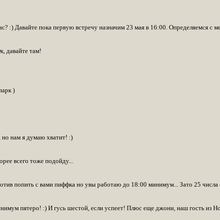
ас? :) Давайте пока первую встречу назначим 23 мая в 16:00. Определяемся с м
к, давайте там!
арк )
, но нам я думаю хватит! :)
орее всего тоже подойду...
ротив попить с вами пиффка но увы работаю до 18:00 минимум... Зато 25 числа 
нимум пятеро! :) И гусь шестой, если успеет! Плюс еще джони, наш гость из Но