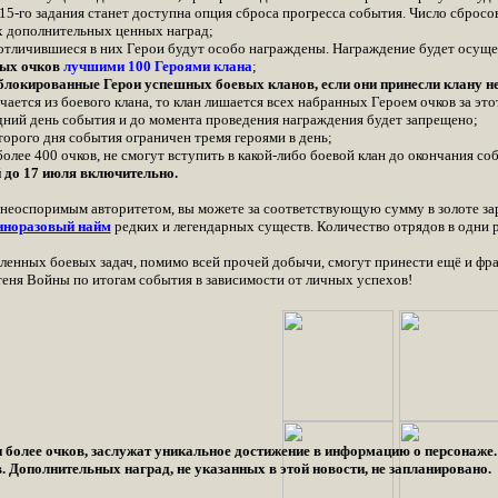
5-го задания станет доступна опция сброса прогресса события. Число сброс
х дополнительных ценных наград;
отличившиеся в них Герои будут особо награждены. Награждение будет осущест
ных очков
лучшими 100 Героями клана
;
аблокированные Герои успешных боевых кланов, если они принесли клану не
ается из боевого клана, то клан лишается всех набранных Героем очков за эт
едний день события и до момента проведения награждения будет запрещено;
торого дня события ограничен тремя героями в день;
олее 400 очков, не смогут вступить в какой-либо боевой клан до окончания со
й до 17 июля включительно.
и неоспоримым авторитетом, вы можете за соответствующую сумму в золоте з
иноразовый найм
редких и легендарных существ. Количество отрядов в одни 
ленных боевых задач, помимо всей прочей добычи, смогут принести ещё и ф
теня Войны по итогам события в зависимости от личных успехов!
и более очков, заслужат уникальное достижение в информацию о персонаже
 Дополнительных наград, не указанных в этой новости, не запланировано.