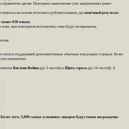
ов ограничено двумя. Повторное выполнение уже завершённых ранее
вляться на основе итогового рейтинга кланов, где
конечный результат
 менее 650 очков;
от клан, при повторном вступлении, очки будут возвращены;
бытия;
аручиться поддержкой дополнительных обычных или редких отрядов. Более
руки ограничено.
рагменты
Кистеня Войны
(до 5 частей) и
Щита страха
(до 10 частей). А
. Более того, 5,000 самых успешных лидеров будут также награждены