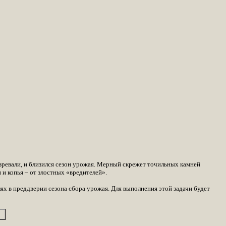
зревали, и близился сезон урожая. Мерный скрежет точильных камней
 и копья – от злостных «вредителей».
ях в преддверии сезона сбора урожая. Для выполнения этой задачи будет