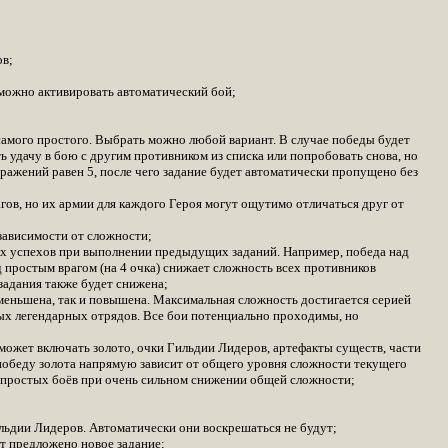
ов;
, можно активировать автоматический бой;
 самого простого. Выбрать можно любой вариант. В случае победы будет
удачу в бою с другим противником из списка или попробовать снова, но
ражений равен 5, после чего задание будет автоматически пропущено без
ов, но их армии для каждого Героя могут ощутимо отличаться друг от
 зависимости от сложности;
ых успехов при выполнении предыдущих заданий. Например, победа над
д простым врагом (на 4 очка) снижает сложность всех противников
задания также будет снижена;
меньшена, так и повышена. Максимальная сложность достигается серией
ных легендарных отрядов. Все бои потенциально проходимы, но
 может включать золото, очки Гильдии Лидеров, артефакты существ, части
 победу золота напрямую зависит от общего уровня сложности текущего
е простых боёв при очень сильном снижении общей сложности;
ьдии Лидеров. Автоматически они воскрешаться не будут;
т предложено новое задание;