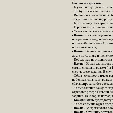
Боевой инструктаж:
- К участию допускаются
вс
- Требуется как минимум 7-
- Выполнять поставленные б
- Ограничения по лидерству
- Бои проходят без артефакт
- Герои не будут получать о
- Основная цель – выполнит
-
Важно!
Каждое задание пре
предложено следующее задан
после трёх поражений одном
получения очков;
-
Важно!
Варианты противник
друга по составу и численно
- Победа над противником в 
-
Важно!
Общая сложность в
самым сложным врагом (на 1
следующего задания. В случ
- Общая сложность имеет ве
побед над сильными врагами
сбалансированы без учёта л
- За выполнение каждого ва
отрядов в резерв Гильдии Л
задания. Некоторые награды
-
Каждый день
будет досту
- За всё событие будет пре
-
Важно!
Во время этого со
-
Важно!
Улучшить результат