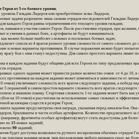
е Герои от 5-го боевого уровня
;
й уровень Гильдии Лидеров или приобретённое зелье Лидеров;
оевые задачи разрешено лишь силами отрядов последователей Гильдии Лидер
 для каждого Героя равны ограничениям его текущего уровня гильдии;
ов, навыков и участия самого Героя. После расстановки отрядов, при желании
пыт и умения в данных боях, а артефакты не будут изнашиваться;
ь как можно больше наиболее сложных и посильных боевых задач;
длагает список из 4 врагов разного уровня сложности от самого сложного до
ие и новые варианты противников. В случае поражения можно будет попытать 
у врагу бои с ним станут недоступны. Для самого простого варианта лимит по
а в каждом задании будут общими для всех Героев по типу предлагаемых враг
сти отрядов;
рамках одного задания может принести разное количество очков: от 4 до 10, в
сех противников на каждом задании может изменяться в зависимости от личн
0 очков) увеличивает сложность всех врагов следующего задания, а победа на
ае 5 поражений в самом простом варианте сложность всех врагов следующего 
рхнюю и нижнюю планку. Стартовая сложность 1-го задания может быть как у
 (бои на 10 очков) и рассчитана на использование самых сильных и эффектив
ичной коллекции существ в резерве Героя;
рианта задания предусмотрена своя награда, указанная перед началом боя. Она
идеров, бриллианты и части особых артефактов. Количество предлагаемого за
 (например, фрагменты особых артефактов) могут стать недоступны для боле
пно по
15
новых заданий;
дложено
90
заданий;
бытия будет доступна возможность ручного воскрешения обычных отрядов Гил
 на текущем задании нельзя, при прохождении любого варианта сразу же буде