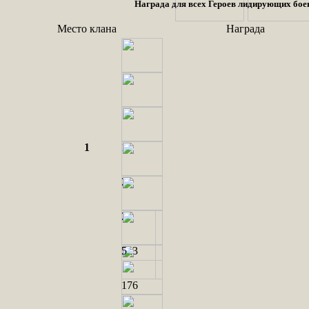
Награда для всех Героев лидирующих бое
Место клана
Награда
1
13
25
27
323
5
176