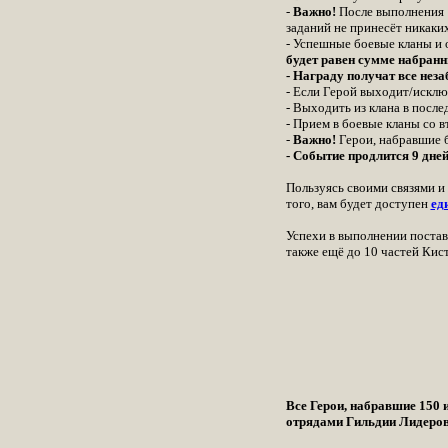
-
Важно!
После выполнения 1
заданий не принесёт никаки
- Успешные боевые кланы и 
будет равен сумме набран
- Награду получат все нез
- Если Герой выходит/исключ
- Выходить из клана в посл
- Прием в боевые кланы со в
-
Важно!
Герои, набравшие б
- Событие продлится 9 дне
Пользуясь своими связями 
того, вам будет доступен
ед
Успехи в выполнении постав
также ещё до 10 частей Кис
Все Герои, набравшие 150 
отрядами Гильдии Лидеров.