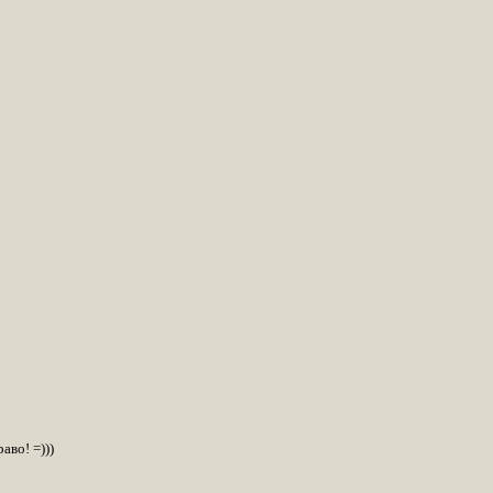
аво! =)))