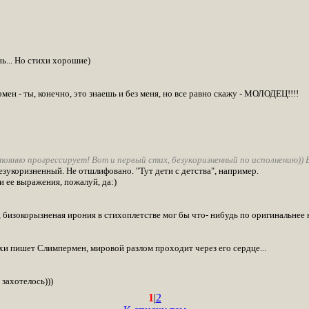
нь... Но стихи хорошие)
ен - ты, конечно, это знаешь и без меня, но все равно скажу - МОЛОДЕЦ!!!!
оянно прогрессирует! Вот и первый стих, безукоризненный по исполнению)) Б
зукоризненный. Не отшлифовано. "Тут дети с детства", например.
и ее выражения, пожалуй, да:)
, бизокорызненая ирония в стихоплетстве мог бы что- нибудь по оригинальнее н
ихи пишет Слимпермен, мировой разлом проходит через его сердце...
захотелось)))
1
|
2