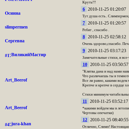
Круть!!!
6
2010-11-25 01:20:07
Осинна
Тут душа есть.. Слимпермен
7
2010-11-25 01:20:57
slimpermen
Ребят , спасибо .
8
2010-11-25 02:58:12
Сергевна
Очень здорово,спасибо. Печ
9
2010-11-25 03:17:23
ВиликийМастир
Замечательные стихи, и все
10
2010-11-25 03:50:57
"Клятва дана и над нами нав
Что различаешь ты в темнот
Art_Beerof
Все ли равно, какими водем 
Крепче и крепче в сердце хо
Стихи минимум читабельны,
11
2010-11-25 03:52:17
Art_Beerof
*какими войдем мы в летопи
Чертовы опечатки)
12
2010-11-25 08:40:55
jura-khan
Отлично, Слимп! Настоящая 