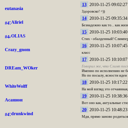
13
2010-11-25 09:02:27
eutanasia
Здоровско! =))
14
2010-11-25 09:35:34
Aliriel
Безнадежно как то... как жиз
15
2010-11-25 10:03:40
OLIAS
Стих - обалденный! Слимперм
16
2010-11-25 10:07:45
Crazy_gnom
класс
17
2010-11-25 10:10:07
Говорил же, что Слимп пост
DREam_WOker
Именно по исполнению не бе
Но по посылу, ясности идеи 
18
2010-11-25 10:17:22
WhiteWolff
На мой взгляд это отчаянная
19
2010-11-25 10:38:36
Асанион
Вот оно как, актуальные ст
20
2010-11-25 10:48:23
drunkwind
Мдя, прямо заново родиться 