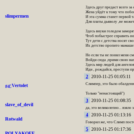
Здесь друг предаст всего за
Жена уйдёт к тому что побо
slimpermen
И эта сумма станет первой т
Для платы дьяволу ,не може
Здесь внуки голодом заморя
Чтоб побыстрее справить но
Тут дети с детства носят св
Их детство пропито мамаше
Но если ты не понял меня с
Войди сюда ,прими свою на
Здесь мир людей для ангело
Иди , рождайся, преступи п
2
2010-11-25 01:05:11
Слимпер, это было обалденн
Vertolet
Только "ненастоящий")
3
2010-11-25 01:08:35
slave_of_devil
да, это великолепно... взял
4
2010-11-25 01:13:16
Rotwald
Говорил же, что Слимп пост
5
2010-11-25 01:17:36
POLYAKOFF