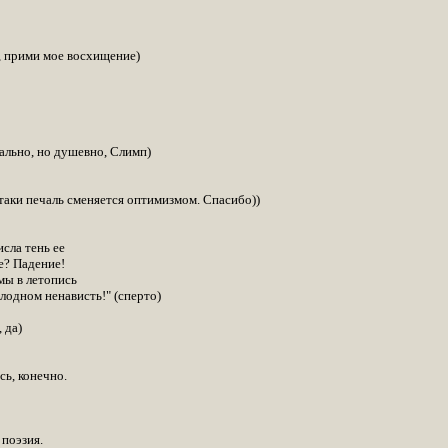
, прими мое восхищение)
ально, но душевно, Слимп)
-таки печаль сменяется оптимизмом. Спасибо))
исла тень ее
е? Падение!
мы в летопись
лодном ненависть!" (сперто)
 да)
сь, конечно.
поэзия.