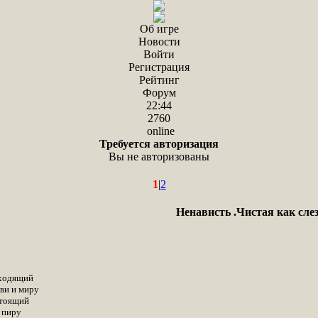
Об игре
Новости
Войти
Регистрация
Рейтинг
Форум
22:44
2760
online
Требуется авторизация
Вы не авторизованы
1
|
2
Ненависть .Чистая как слез
входящий
бви и миру
стоящий
 пиру