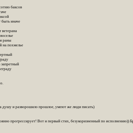
 сотню баксов
гаче
аксой
т быть иначе
т ветерана
воселье
ои раны
й на похмелье
мертный
граду
в запретный
реграду
о.
о за душу и разворошило прошлое, умеют же люди писать)
оянно прогрессирует! Вот и первый стих, безукоризненный по исполнению)) Бр