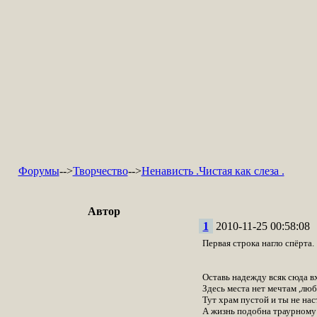
Форумы
-->
Творчество
-->
Ненависть .Чистая как слеза .
Автор
1
2010-11-25 00:58:08
Первая строка нагло спёрта.
Оставь надежду всяк сюда 
Здесь места нет мечтам ,лю
Тут храм пустой и ты не на
А жизнь подобна траурному