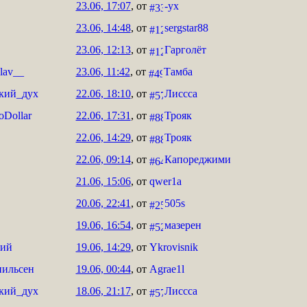
23.06, 17:07
, от
-ух
23.06, 14:48
, от
sergstar88
23.06, 12:13
, от
Гарголёт
lav__
23.06, 11:42
, от
Тамба
кий_дух
22.06, 18:10
, от
Лиссса
oDollar
22.06, 17:31
, от
Трояк
22.06, 14:29
, от
Трояк
22.06, 09:14
, от
Капореджими
21.06, 15:06
, от
qwer1a
20.06, 22:41
, от
505s
19.06, 16:54
, от
мазерен
ний
19.06, 14:29
, от
Ykrovisnik
нильсен
19.06, 00:44
, от
Agrae1l
кий_дух
18.06, 21:17
, от
Лиссса