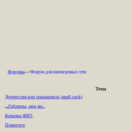
Форумы
-->
Форум для внеигровых тем
Тема
Депрессия или показалось( small cock)
Гоблины, они же..
Качалка ФВТ.
Помогите