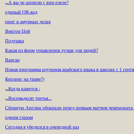
А вы че ахерели с впн елеле?
единый QR-код
пинг в амурных делах
Виктор Цой
Подушка
Какая из форм управления лучше для людей?
Варган
Новая программа изучения арабского языка в школах с 1 сент
Керлинг на траве?)
Когда кажется -
Восемьдесят третья...
Cборную Англии обокрали перед первым матчем чемпионат
одним глазом
Сегодня я убедился в очередной раз