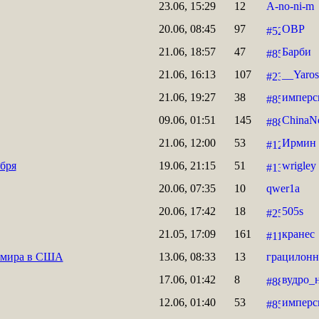
23.06, 15:29
12
A-no-ni-m
20.06, 08:45
97
ОВР
21.06, 18:57
47
Барби
21.06, 16:13
107
__Yaros
21.06, 19:27
38
имперс
09.06, 01:51
145
ChinaN
21.06, 12:00
53
Ирмин
ября
19.06, 21:15
51
wrigley
20.06, 07:35
10
qwer1a
20.06, 17:42
18
505s
21.05, 17:09
161
кранес
а мира в США
13.06, 08:33
13
грацилон
17.06, 01:42
8
вудро_
12.06, 01:40
53
имперс