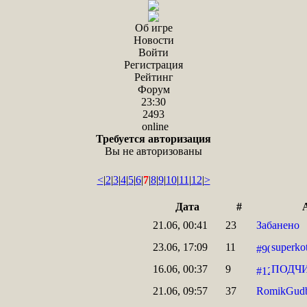
Об игре
Новости
Войти
Регистрация
Рейтинг
Форум
23:30
2493
online
Требуется авторизация
Вы не авторизованы
<
|
2
|
3
|
4
|
5
|
6
|
7
|
8
|
9
|
10
|
11
|
12
|
>
Дата
#
21.06, 00:41
23
Забанено
23.06, 17:09
11
superko
16.06, 00:37
9
ПОДЧ
21.06, 09:57
37
RomikGud