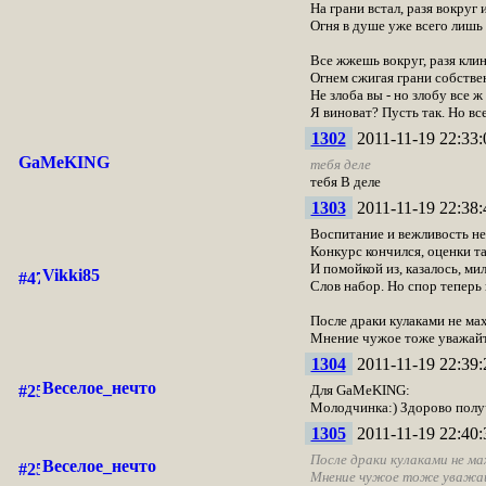
На грани встал, разя вокруг и
Огня в душе уже всего лишь 
Все жжешь вокруг, разя клин
Огнем сжигая грани собстве
Не злоба вы - но злобу все ж 
Я виноват? Пусть так. Но вс
1302
2011-11-19 22:33:
GaMeKING
тебя деле
тебя В деле
1303
2011-11-19 22:38:
Воспитание и вежливость не 
Конкурс кончился, оценки т
И помойкой из, казалось, ми
Vikki85
Слов набор. Но спор теперь
После драки кулаками не мах
Мнение чужое тоже уважайт
1304
2011-11-19 22:39:
Веселое_нечто
Для GaMeKING:
Молодчинка:) Здорово получ
1305
2011-11-19 22:40:
После драки кулаками не ма
Веселое_нечто
Мнение чужое тоже уважай