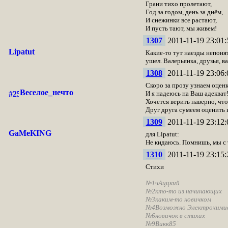
Грани тихо пролетают,
Год за годом, день за днём,
И снежинки все растают,
И пусть тают, мы живем!
1307
2011-11-19 23:01:
Lipatut
Какие-то тут наезды непонят
ушел. Валерьянка, друзья, в
1308
2011-11-19 23:06:
Скоро за прозу узнаем оценк
Веселое_нечто
И я надеюсь на Ваш адекват
Хочется верить наверно, что
Друг друга сумеем оценить 
1309
2011-11-19 23:12:
GaMeKING
для Lipatut:
Не кидаюсь. Помнишь, мы с т
1310
2011-11-19 23:15:
Стихи
№1
чАццкий
№2
кто-то из начинающих
№3
каким-то новичком
№4
Возможно Электрохимист
№6
новичок в стихах
№9
Викк85