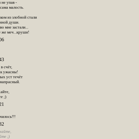
 не упав -
сама малость.
ком из злобной стали
нной души.
во мне застали...
е же меч...круши!
06
43
в счёт,
ак ужасны!
лых уст течёт
 напрасный.
айте,
е ;)
21
илось!!!
32
хайте,
те ;)