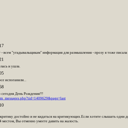
17
 - всем "угадывальщикам" информация для размышления - прозу я тоже писала
21
лась и ушла.
05
се испоганили...
58
 сегодня День Рождения!!!
rum_messages.php?tid=1409629&page=last
10
критику достойно и не кидаться на критикующих.Если хотите слышать одни д
 местом, Вы отменно умеете давить на жалость.