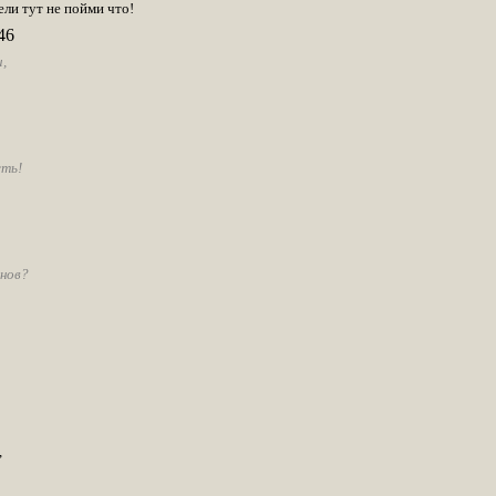
ели тут не пойми что!
46
,
сть!
инов?
,