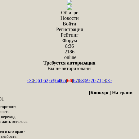
Об игре
Новости
Войти
Регистрация
Рейтинг
Форум
8:36
2186
online
Требуется авторизация
Вы не авторизованы
<<
|
<
|
61
|
62
|
63
|
64
|
65
|
66
|
67
|
68
|
69
|
70
|
71
|
>
|
>>
[Конкурс] На грани
01
горизонт.
рость.
 переход -
е жить осталось.
н и кто прав -
 слабость.