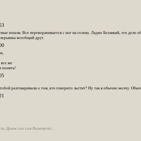
53
ные пошли. Все переворачивается с ног на голову. Ладно Безликий, это дело об
алерьянка всеобщий друг.
00
и,
!
 все же
и понять!
05
обой разговаривали о том, кто говорито льстит? Ну так я обычно молчу. Обычн
21
, Дранк или сам Визатрокс...