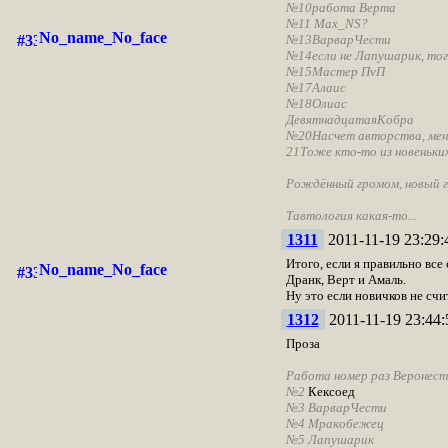
№10
работа Верта
№11
Max_NS?
No_name_No_face
№13
ВарварЧести
№14
если не Лапушарик, тог
№15
Мастер ПvП
№17
Алаис
№18
Олиас
Девятнадцатая
Кобра
№20
Насчет авторства, мен
21
Тоже кто-то из новеньких
Рождённый громом, новый 
Тавтология какая-то...
1311
2011-11-19 23:29:
Итого, если я правильно все 
No_name_No_face
Дранк, Верт и Амаль.
Ну это если новичков не счит
1312
2011-11-19 23:44:
Проза
Работа номер раз
Веронест
№2
Кексоед
№3
ВарварЧести
№4
Мракобежец
№5
Лапушарик