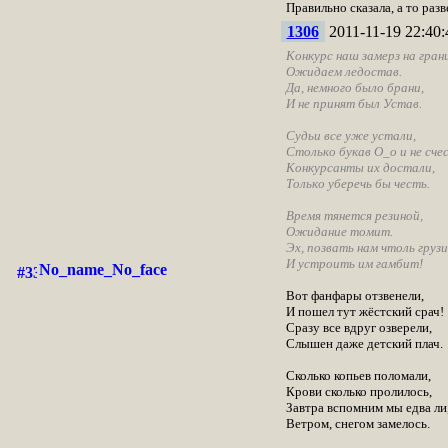
Правильно сказала, а то разв
1306
2011-11-19 22:40:
Конкурс наш замерз на грани
Ожидаем ледостав.
Да, немного было брани,
И не принят был Устав.
Судьи все уже устали,
Столько букав О_о и не сче
Конкурсанты их достали,
Только уберечь бы честь.
Время тянется резиной,
Ожидание томит.
Эх, позвать нам чтоль груз
И устроить им гамбит!
No_name_No_face
Вот фанфары отзвенели,
И пошел тут жёстский срач!
Сразу все вдруг озверели,
Слышен даже детский плач.
Сколько копьев поломали,
Крови сколько пролилось,
Завтра вспомним мы едва ли
Ветром, снегом замелось.