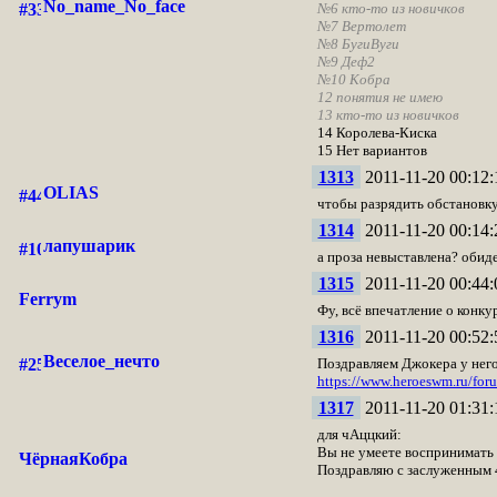
No_name_No_face
№6
кто-то из новичков
№7
Вертолет
№8
БугиВуги
№9
Деф2
№10
Кобра
12
понятия не имею
13
кто-то из новичков
14 Королева-Киска
15 Нет вариантов
1313
2011-11-20 00:12:
OLIAS
чтобы разрядить обстановку
1314
2011-11-20 00:14:
лапушарик
а проза невыставлена? обиде
1315
2011-11-20 00:44:
Ferrym
Фу, всё впечатление о конкур
1316
2011-11-20 00:52:
Веселое_нечто
Поздравляем Джокера у него
https://www.heroeswm.ru/fo
1317
2011-11-20 01:31:
для чАццкий:
Вы не умеете воспринимать 
ЧёрнаяКобра
Поздравляю с заслуженным 4