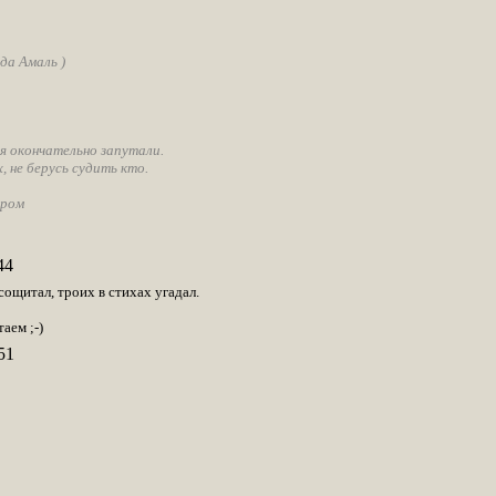
да Амаль )
я окончательно запутали.
, не берусь судить кто.
гром
44
сощитал, троих в стихах угадал.
аем ;-)
51