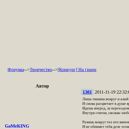
Форумы
-->
Творчество
-->
[Конкурс] На грани
Автор
1301
2011-11-19 22:32:
Лишь тишина вокруг и алый 
И снова расцветает в душе я
Идешь вперед, за переходом
Внутри считая, сколько злоб
Разишь вокруг тех кто винове
GaMeKING
И не обнимет тебя деле этом