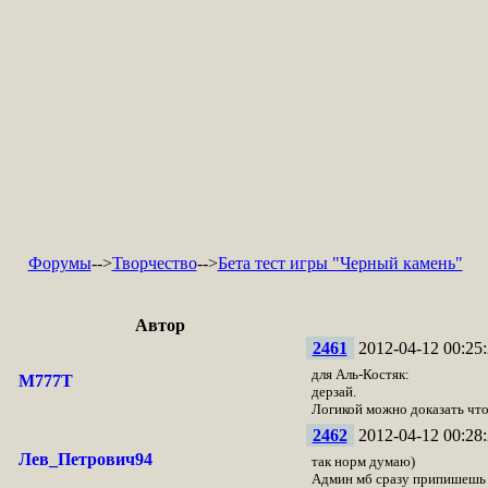
Форумы
-->
Творчество
-->
Бета тест игры "Черный камень"
Автор
2461
2012-04-12 00:25:
для Аль-Костяк:
M777T
дерзай.
Логикой можно доказать что
2462
2012-04-12 00:28:
Лев_Петрович94
так норм думаю)
Админ мб сразу припишешь 