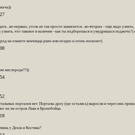
жечь))
27
ть...во-первых, уголь не так просто зажигается...во-вторых - еще надо узнать, 
 узнать, что таковое в наличии - как ты подберешься и умудришься поджечь?) 
лород на планете кончицца рано или поздно и огонь погаснет)
08
е кислорода!!!))
54
52
льных порталов нет. Порталы дроу (где остались) выросли и через них приш
ес их на остров Льва и Бронебойца.
18
лишь у Деаза и Костяка?
14