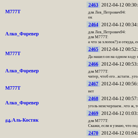
2463
2012-04-12 00:30:
M777T
для Лев_Петрович94:
ок
2464
2012-04-12 00:34:
для Лев_Петрович94:
Алко_Форевер
для M777T:
а что за хлопок?) и откуда, е
2465
2012-04-12 00:52:
M777T
Да нашел он на одном ходу п
2466
2012-04-12 00:53:
Алко_Форевер
для M777T:
читер, чтоб его...кстати...уг
2467
2012-04-12 00:56:
M777T
нет
2468
2012-04-12 00:57:
Алко_Форевер
уголь неисчерпаем...что ж, т
2469
2012-04-12 01:03:
Аль-Костяк
для M777T:
Скажи, если я узнаю, что под
2470
2012-04-12 01:04: