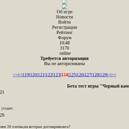
Об игре
Новости
Войти
Регистрация
Рейтинг
Форум
10:48
3170
online
Требуется авторизация
Вы не авторизованы
<<
|
<
|
119
|
120
|
121
|
122
|
123
|
124
|
125
|
126
|
127
|
128
|
129
|
>
|
>>
Бета тест игры "Черный кам
21
 угодно.
29
мне 20 хлопка,на которые договаривались?