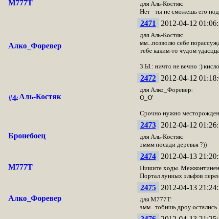
M777T
для Аль-Костяк:
Нет - ты не сможешь его под
2471
2012-04-12 01:06:
для Аль-Костяк:
мм...позволю себе порассужда
Алко_Форевер
тебе каким-то чудом удасцца
З.Ы.: ничто не вечно :) кис
2472
2012-04-12 01:18:
для Алко_Форевер:
Аль-Костяк
О_О'
Срочно нужно месторождени
2473
2012-04-12 01:26:
Бронебоец
для Аль-Костяк:
эммм посади деревья ?))
2474
2012-04-13 21:20:
M777T
Пишите ходы. Межконтинента
Портал лунных эльфов перен
2475
2012-04-13 21:24:
Алко_Форевер
для M777T:
эмм...тобишь дроу остались 
2476
2012-04-13 21:25: