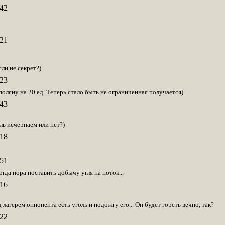
42
21
сли не секрет?)
23
оляну на 20 ед. Теперь стало быть не ограниченная получается)
43
оль исчерпаем или нет?)
18
51
огда пора поставить добычу угля на поток...
16
 лагерем оппонента есть уголь и подожгу его... Он будет гореть вечно, так?
22