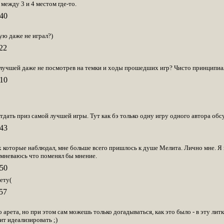
между 3 и 4 местом где-то.
40
ую даже не играл?)
22
лучшей даже не посмотрев на темки и ходы прошедших игр? Чисто принципиал
10
тдать приз самой лучшей игры. Тут как бэ только одну игру одного автора об
43
ех которые наблюдал, мне больше всего пришлось к душе Мелита. Лично мне. Я 
сомневаюсь что поменял бы мнение.
50
ету(
57
арета, но при этом сам можешь только догадываться, как это было - в эту литку 
ит идеализировать ;)