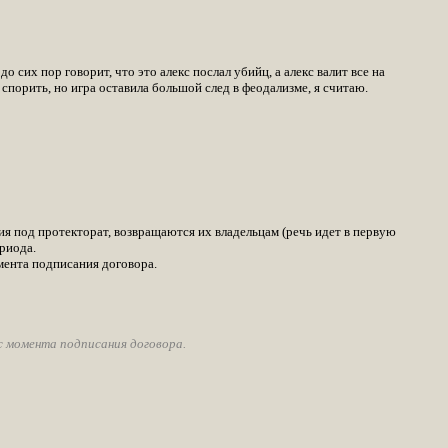
сих пор говорит, что это алекс послал убийц, а алекс валит все на
порить, но игра оставила большой след в феодализме, я считаю.
тия под протекторат, возвращаются их владельцам (речь идет в первую
риода.
омента подписания договора.
 с момента подписания договора.