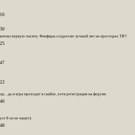
16
30
закончил первую тысячу. Фанфары создателю лучшей лит на просторах ТВ!!
25
47
22
ца... да и игра проходит в скайпе, хотя регистрация на форуме.
40
усе 8 он не пашет)
48