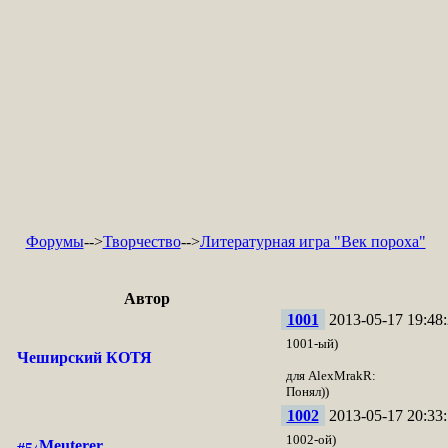
Форумы
-->
Творчество
-->
Литературная игра "Век пороха"
Автор
1001
2013-05-17 19:48:
1001-ый)
Чеширский КОТЯ
для AlexMrakR:
Понял))
1002
2013-05-17 20:33:
1002-ой)
Meuterer