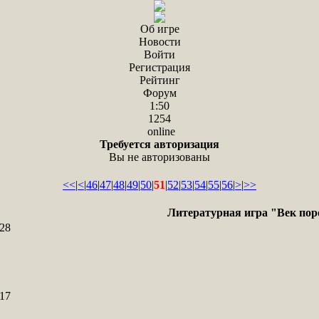
Об игре
Новости
Войти
Регистрация
Рейтинг
Форум
1:50
1254
online
Требуется авторизация
Вы не авторизованы
<<
|
<
|
46
|
47
|
48
|
49
|
50
|
51
|
52
|
53
|
54
|
55
|
56
|
>
|
>>
Литературная игра "Век пор
28
17