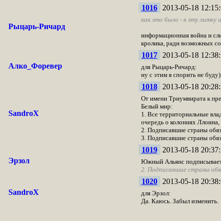
1016
2013-05-18 12:15:
как это было - в эту литку и
Рыцарь-Ричард
информационная война и слив
кролика, ради возможных со
1017
2013-05-18 12:38:
Алко_Форевер
для Рыцарь-Ричард:
ну с этим я спорить не буду)
1018
2013-05-18 20:28:
От имени Триумвирата к пр
Белый мир:
SandroX
1. Все территориальные влад
очередь о колониях Ллоина,
2. Подписавшие страны обязу
3. Подписавшие страны обяз
1019
2013-05-18 20:37:
Эрзол
Южный Альянс подписывает 
2. Подписавшие страны обяз
1020
2013-05-18 20:38:
SandroX
для Эрзол:
Да. Каюсь. Забыл изменить.