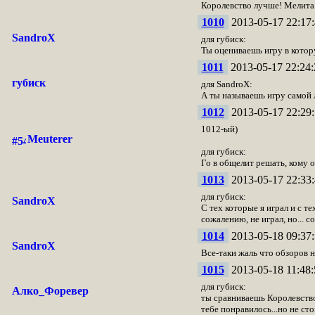
Королевство лучше! Мелита 
1010
2013-05-17 22:17:
SandroX
для губиск:
Ты оцениваешь игру в котор
1011
2013-05-17 22:24:
губиск
для SandroX:
А ты называешь игру самой 
1012
2013-05-17 22:29:
1012-ый)
Meuterer
для губиск:
Го в общелит решать, кому о
1013
2013-05-17 22:33:
для губиск:
SandroX
С тех которые я играл и с т
сожалению, не играл, но... 
1014
2013-05-18 09:37:
SandroX
Все-таки жаль что обзоров н
1015
2013-05-18 11:48:
для губиск:
Алко_Форевер
ты сравниваешь Королевство 
тебе понравилось...но не сто