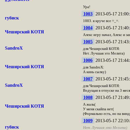
Ура!
1003
2013-05-17 21:00:
губиск
1003. я круче все =_=.
1004
2013-05-17 21:40:
Чеширский КОТЯ
Алекс игру начал, Алекс и 
1005
2013-05-17 21:43:
SandroX
для Чеширский КОТЯ:
Нет. Лучшая это Мелита)
1006
2013-05-17 21:44:
Чеширский КОТЯ
для SandroX:
А кинь сылку)
1007
2013-05-17 21:45:
SandroX
для Чеширский КОТЯ:
Ведущая в отпуске на 3 меся
1008
2013-05-17 21:49:
А жаль(
Чеширский КОТЯ
У меня скайпа нет(
(Формально есть, но на винд
1009
2013-05-17 22:10:
губиск
Нет. Лучшая это Мелита)