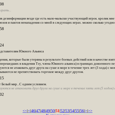
08
грать...
 дезинформации везде где есть мало-мальски участвующий игрок. кролик мне до 
юзов и пактов ненападения со мной в следующих играх. можно сколько угодно с
58
24
едставителям Южного Альянса
ения, которые были утеряны в результате боевых действий или в качестве взя
 перешедших в владения Тэу, члена Южного альянса) в границах довоенного пе
ются не атаковать друг друга на суше и море в течение трех лет (3 хода) с м
ываются не препятствовать торговле между друг другом.
15
Белый мир...С одним условием.
уются не атаковать друг друга на суше и море в течение пяти лет (5 ходов)
02
<<
|
<
|
46
|
47
|
48
|
49
|
50
|
51
|
52
|
53
|
54
|
55
|
56
|
>
|
>>