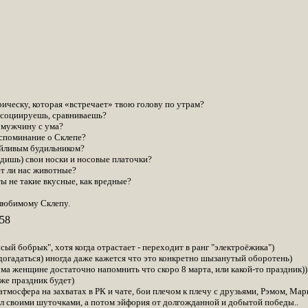
рическу, которая «встречает» твою голову по утрам?
ассоциируешь, сравниваешь?
 мужчину с ума?
оспоминание о Склепе?
ойливым будильником?
одишь) свои носки и носовые платочки?
т ли нас животные?
ы не такие вкусные, как вредные?
любимому Склепу.
58
сый бобрык", хотя когда отрастает - переходит в ранг "электроёжика")
 догадаться) иногда даже кажется что это конкретно шызанутый оборотень)
ума женщине достаточно напомнить что скоро 8 марта, или какой-то праздник
 же праздник будет)
 атмосфера на захватах в РК и чате, бои плечом к плечу с друзьями, Рэмом, Ма
ал своими шуточками, а потом эйфория от долгожданной и добытой победы..