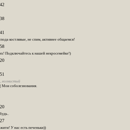
42
38
41
спода костлявые, не спим, активнее общаемся!
58
! Подключайтесь к нашей некросемейке!)
20
51
й, волнистый
( Мои соболезнования.
20
будь..
27
жити! У нас есть печеньки))