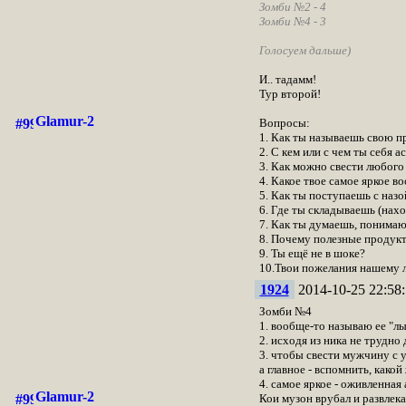
Зомби №2 - 4
Зомби №4 - 3
Голосуем дальше)
И.. тадамм!
Тур второй!
Glamur-2
Вопросы:
1. Как ты называешь свою п
2. С кем или с чем ты себя 
3. Как можно свести любого
4. Какое твое самое яркое в
5. Как ты поступаешь с наз
6. Где ты складываешь (нах
7. Как ты думаешь, понимаю
8. Почему полезные продукт
9. Ты ещё не в шоке?
10.Твои пожелания нашему 
1924
2014-10-25 22:58:
Зомби №4
1. вообще-то называю ее "лы
2. исходя из ника не трудно
3. чтобы свести мужчину с 
а главное - вспомнить, какой
4. самое яркое - оживленная
Glamur-2
Кои музон врубал и развлек