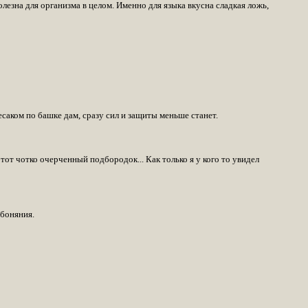
лезна для организма в целом. Именно для языка вкусна сладкая ложь,
есаком по башке дам, сразу сил и защиты меньше станет.
тот чотко очерченный подбородок... Как только я у кого то увидел
обоняния.