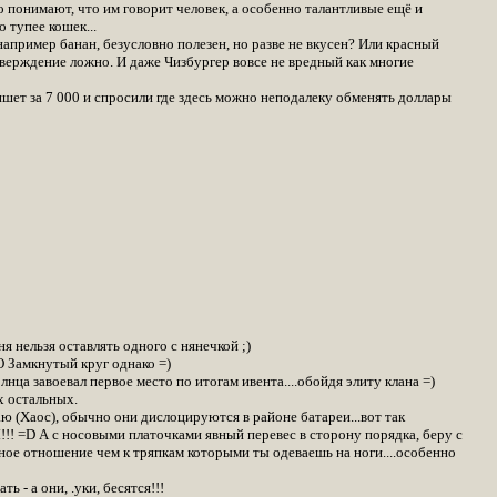
о понимают, что им говорит человек, а особенно талантливые ещё и
 тупее кошек...
пример банан, безусловно полезен, но разве не вкусен? Или красный
утверждение ложно. И даже Чизбургер вовсе не вредный как многие
аншет за 7 000 и спросили где здесь можно неподалеку обменять доллары
я нельзя оставлять одного с нянечкой ;)
_О Замкнутый круг однако =)
нца завоевал первое место по итогам ивента....обойдя элиту клана =)
х остальных.
ю (Хаос), обычно они дислоцируются в районе батареи...вот так
 А с носовыми платочками явный перевес в сторону порядка, беру с
чное отношение чем к тряпкам которыми ты одеваешь на ноги....особенно
ь - а они, .уки, бесятся!!!