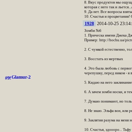
8. Вкус продуктов мы ощущае
которая с него так и льется.
9. Да нет. Все вопросы взят
10. Счастья и процветания!
1928
2014-10-25 23:14:
Зомби №6
1. Прическа имени Джека Д
Пример: http://hochu.ua/pic
2. С чумкой естественно, то
3. Восстать из мертвых
4. Это была любовь с первог
черепушку, перед ником - я 
Glamur-2
5. Кидаю на него заклинание
6. А зачем зомби носки, и т
7. Думаю понимают, но тольк
8. Не знаю. Эльфа вон, или р
9. Заклятия разума на меня 
10. Счастья, здоооро... Тьфу