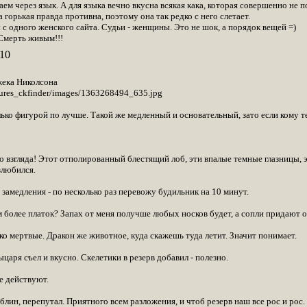
м через язык. А для языка вечно вкусна всякая кака, которая совершенно не по
..а горькая правда противна, поэтому она так редко с него слетает.
ы с одного женского сайта. Судьи - женщины. Это не шок, а порядок вещей =)
 Смерть живым!!!
10
жека Николсона
tures_ckfinder/images/1363268494_635.jpg
лько фигурой по лучше. Такой же медленный и основательный, зато если кому т
о взгляда! Этот отполированный блестящий лоб, эти впалые темные глазницы, э
влюбился.
 замедления - по несколько раз перевожу будильник на 10 минут.
ем более платок? Запах от меня получше любых носков будет, а сопли придают 
о мертвые. Дракон же животное, куда скажешь туда летит. Значит понимает.
ыцаря съел и вкусно. Скелетики в резерв добавил - полезно.
не действуют.
 блин, перепутал. Приятного всем разложения, и чтоб резерв наш все рос и рос.