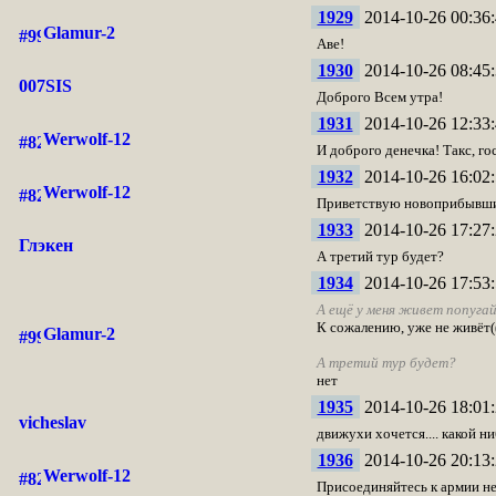
1929
2014-10-26 00:36:
Glamur-2
Аве!
1930
2014-10-26 08:45:
007SIS
Доброго Всем утра!
1931
2014-10-26 12:33:
Werwolf-12
И доброго денечка! Такс, го
1932
2014-10-26 16:02:
Werwolf-12
Приветствую новоприбывших
1933
2014-10-26 17:27:
Глэкен
А третий тур будет?
1934
2014-10-26 17:53:
А ещё у меня живет попуга
К сожалению, уже не живёт(
Glamur-2
А третий тур будет?
нет
1935
2014-10-26 18:01:
vicheslav
движухи хочется.... какой ни
1936
2014-10-26 20:13:
Werwolf-12
Присоединяйтесь к армии не