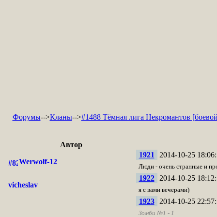
Форумы
-->
Кланы
-->
#1488 Тёмная лига Некромантов [боевой
Автор
1921
2014-10-25 18:06:
Werwolf-12
Люди - очень странные и про
1922
2014-10-25 18:12:
vicheslav
я с вами вечерами)
1923
2014-10-25 22:57:
Зомби №1 - 1