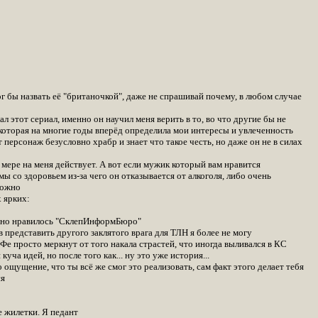
ог бы назвать её "британочкой", даже не спрашивай почему, в любом случае
л этот сериал, именно он научил меня верить в то, во что другие бы не
 которая на многие годы вперёд определила мои интересы и увлеченность
 персонаж безусловно храбр и знает что такое честь, но даже он не в силах
мере на меня действует. А вот если мужик который вам нравится
ы со здоровьем из-за чего он отказывается от алкоголя, либо очень
ложно
 ярких:
зумно нравилось "СклепИнформБюро"
 представить другого заклятого врага для ТЛН я более не могу
ОиФе просто меркнут от того накала страстей, что иногда выливался в КС
куча идей, но после того как... ну это уже история...
 ощущение, что ты всё же смог это реализовать, сам факт этого делает тебя
ся
е жилетки. Я педант