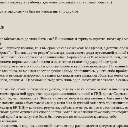
вати и нахожу в тумбочке, где жена положила (посте стирки конечно)
дукты вкусные - не бывает неполезных продуктов
28
неё обязательно должно быть имя? В основном я стригусь коротко, поэтому я м
а"
же, например из кино, то я бы сравнил себя с Фоксом Малдером, в детстве обожа
ерить" и "Истина где-то рядом" стали для меня своего рода путеводной линией
 например из книг, то я бы сравнил себя с Боромиром из Властелина Колец, этот
енними пороками и слабостями и из-за этого ставит под удар общее дело
аточно угостить его хорошим дорогим пивом и кусочком шоколадки. По крайней 
ылки пива, то мой вам совет получше к ниму приглянитесь, у него либо проблем
сы и высокие заморочки, с такими как показывает практика общаться очень с
ого, слишком... Невозможно выделить лишь одно, поэтому перечислю 5 самых
кроманта" - было интересно её делать, потому что её читали, а потом мне бе
 моего врага мой друг, этот принцип основополагающий в ГВД, кроме Сарматов
ти, но то, что творилось в "Комнате Совета" нечем нельзя заменить, баталии в 
от момент когда я был главой клана у меня был безумный запал что-то изменить и 
дар и БК ТЛН – конечно, результат, сейчас это не то, на что я рассчитывал, но
своих дипломатических способностях, которые и в жизни тоже могу пригодит
мый яркий я не могу, это было бы нечестно по отношению к самому себе
ой господин
но сложены в ящичек, а носовой платок всегда располагается в верхнем карман