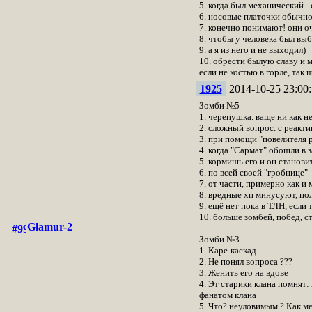
5. когда был механический -
6. носовые платочки обычно 
7. конечно понимают! они оч
8. чтобы у человека был вы
9. а я из него и не выходил)
10. обрести былую славу и 
если не костью в горле, так
1925
2014-10-25 23:00:
Зомби №5
1. черепушка. ваще ни как 
2. сложный вопрос. с реакти
3. при помощи "повелителя 
4. когда "Сармат" обошли в 
5. кормишь его и он станови
6. по всей своей "гробнице"
7. от части, примерно как и 
8. вредные хп минусуют, п
9. ещё нет пока в ТЛН, если
10. больше зомбей, побед, с
Glamur-2
Зомби №3
1. Каре-каскад
2. Не понял вопроса ???
3. Женить его на вдове
4. Эт старики клана помнят: 
фанатом клана
5. Что? неуловимым ? Как ме