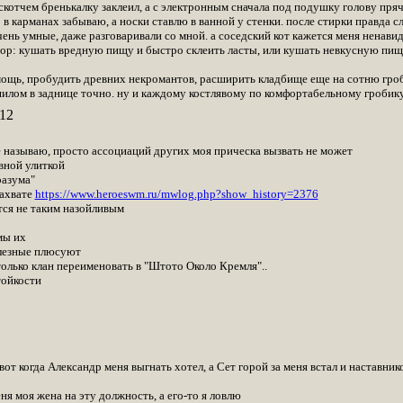
 скотчем бренькалку заклеил, а с электронным сначала под подушку голову прячу
в карманах забываю, а носки ставлю в ванной у стенки. после стирки правда с
ень умные, даже разговаривали со мной. а соседский кот кажется меня ненавид
бор: кушать вредную пищу и быстро склеить ласты, или кушать невкусную пищу
мощь, пробудить древних некромантов, расширить кладбище еще на сотню гроб
 шилом в заднице точно. ну и каждому костлявому по комфортабельному гробику
12
не называю, просто ассоциаций других моя прическа вызвать не может
вной улиткой
разума"
захвате
https://www.heroeswm.ru/mwlog.php?show_history=2376
тся не таким назойливым
мы их
олезные плюсуют
 только клан переименовать в "Штото Около Кремля"..
тойкости
вот когда Александр меня выгнать хотел, а Сет горой за меня встал и наставник
ня моя жена на эту должность, а его-то я ловлю