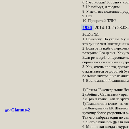
6. Я-то носки? Бросаю у кро
7. Не поймут, и съедим
8. У меня все полезные про
9. Нет
10. Процветай, ТЛН!
1926
2014-10-25 23:08:
Зомби №1
1. Прическу. По утрам. А у 
это лучше чем "шотладночк
2. Если речь идёт о персона
поверили. Его девиз "Хочу в
Если речь идёт о персонаже,
справиться со своими внутр
3. Хех, очень просто, дост
отказывается от дорогой бут
большие внутренние комплек
4. Воспоминаний слишком мн
1) Газета "Еженедельник Не
2) Война с Сарматами - враг
3) Срач в клане - как не кру
4) Главенство в клане - на т
5) Объединение БК Шалластха
Glamur-2
чуточку более уверенным в 
Так что выбрать один но са
5. Я его слушаюсь (((( Он м
6. Мои носки всегда аккурат