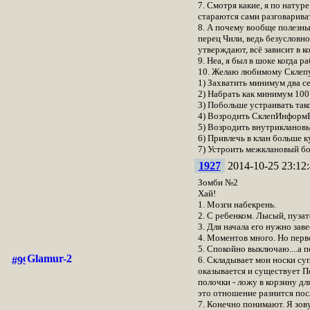
7. Смотря какие, я по натур
стараются сами разговариват
8. А почему вообще полезны
перец Чили, ведь безусловно
утверждают, всё зависит в к
9. Неа, я был в шоке когда 
10. Желаю любимому Склепу
1) Захватить минимум два с
2) Набрать как минимум 100
3) Побольше устраивать так
4) Возродить СклепИнформ
5) Возродить внутрикланов
6) Привлечь в клан больше к
7) Устроить межклановый бо
1927
2014-10-25 23:12:
Зомби №2
Хай!
1. Мозги набекрень.
2. С ребенком. Лысый, пузат
3. Для начала его нужно зав
4. Моментов много. Но перво
5. Спокойно выключаю....а 
Glamur-2
6. Складывает мои носки суп
оказывается и существует
полочки - ложу в корзину дл
это отношение разнится посл
7. Конечно понимают. Я зову к