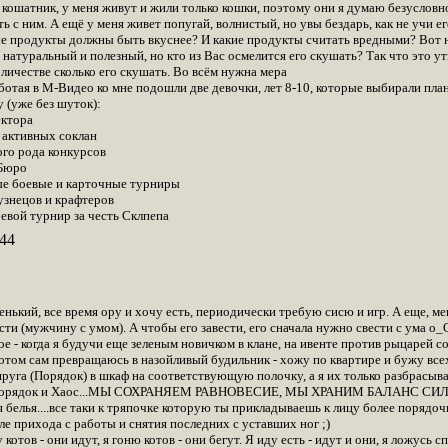
е кошатник, у меня живут и жили только кошки, поэтому они я думаю безусловн
ь с ним. А ещё у меня живет попугай, волнистый, но увы бездарь, как не учи его
е продукты должны быть вкуснее? И какие продукты считать вредными? Вот на
 натуральный и полезный, но кто из Вас осмелится его скушать? Так что это 
оличестве сколько его скушать. Во всём нужна мера
работая в М-Видео ко мне подошли две девочки, лет 8-10, которые выбирали пл
 (уже без шуток):
ектора
 активных соклан
ого рода конкурсов
Бюро
ые боевые и карточные турниры
узнецов и крафтеров
евой турнир за честь Склпепа
44
енький, все время ору и хочу есть, периодически требую сисю и игр. А еще, мен
ести (мужчину с умом). А чтобы его завести, его сначала нужно свести с ума о
е - когда я будучи еще зеленым новичком в клане, на ивенте против рыцарей сол
потом сам превращаюсь в назойливый будильник - хожу по квартире и бужу все
руга (Порядок) в шкаф на соответствующую полочку, а я их только разбрасыва
 Порядок и Хаос...МЫ СОХРАНЯЕМ РАВНОВЕСИЕ, МЫ ХРАНИМ БАЛАНС СИЛ!!! =D
я белья....все таки к тряпочке которую ты прикладываешь к лицу более порядо
е прихода с работы и снятия последних с уставших ног ;)
отов - они идут, я гоню котов - они бегут. Я иду есть - идут и они, я ложусь спат