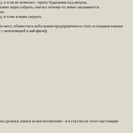
, а если не помогает - прячу будильник под матрац.
ложно пары собрать, они все почему-то левые оказываются..
ит..
, и тоже в ящик сыграть.
о-мест, обзавестись небольшим предприятием и стать остальным кланам
 с вентиляцией и вай-фаем))
ом сделался, взялся за моё воспитание - и я стал после этого настоящим