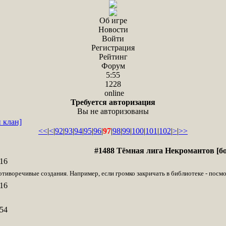
Об игре
Новости
Войти
Регистрация
Рейтинг
Форум
5:55
1228
online
Требуется авторизация
Вы не авторизованы
 клан]
<<
|
<
|
92
|
93
|
94
|
95
|
96
|
97
|
98
|
99
|
100
|
101
|
102
|
>
|
>>
#1488 Тёмная лига Некромантов [бо
16
тиворечивые создания. Например, если громко закричать в библиотеке - посмот
16
54