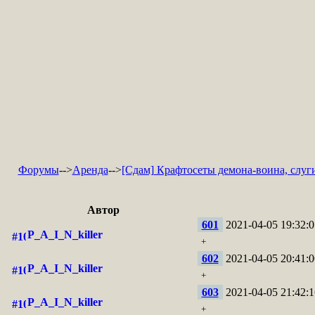
Форумы
-->
Аренда
-->
[Сдам] Крафтосеты демона-воина, слуг
Автор
601
2021-04-05 19:32:0
P_A_I_N_killer
+
602
2021-04-05 20:41:0
P_A_I_N_killer
+
603
2021-04-05 21:42:1
P_A_I_N_killer
+