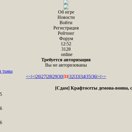
Об игре
Новости
Войти
Регистрация
Рейтинг
Форум
12:52
3128
online
Требуется авторизация
Вы не авторизованы
и тьмы
<<
|
<
|
26
|
27
|
28
|
29
|
30
|
31
|
32
|
33
|
34
|
35
|
36
|
>
|
>>
[Сдам] Крафтосеты демона-воина, 
5
6
6