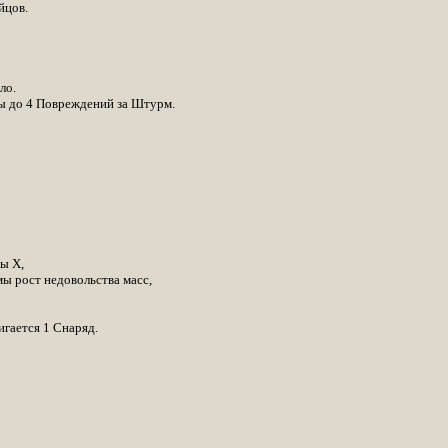
йцов.
ло.
ны до 4 Повреждений за Штурм.
ы Х,
ы рост недовольства масс,
игается 1 Снаряд.