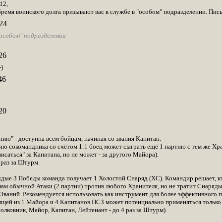
12,
бремя воинского долга призывают вас к службе в "особом" подразделении. Пис
24
"особом" подразделении
26
)
46
20
ию" - доступна всем бойцам, начиная со звания Капитан.
ию сокомандника со счётом 1:1 боец может сыграть ещё 1 партию с тем же Хр
саться" за Капитана, но не может - за другого Майора).
раз за Штурм.
ждые 3 Победы команда получает 1 Холостой Снаряд (ХС). Командир решает, кт
ам обычной Атаки (2 партии) против любого Хранителя, но не тратит Снаряды
 Званий. Рекомендуется использовать как инструмент для более эффективного
оящей из 1 Майора и 4 Капитанов ПСЗ может потенциально применяться только 
олковник, Майор, Капитан, Лейтенант - до 4 раз за Штурм).