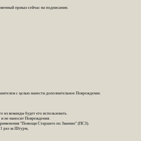
ьменный приказ сейчас на подписании.
анителем с целью нанести дополнительное Повреждение.
о из команды будет его использовать.
 и не наносит Повреждения.
 применения "Помощи Старшего по Званию" (ПСЗ).
1 раз за Штурм,