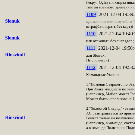
Рекрут Oglaya и капрал ника
тяготы военного времени и 
1109
2021-12-04 19:39:
Slonuk
призывают вас к службе в 
штрафбат, играть без карт))
1110
2021-12-04 19:40:
Slonuk
или атаковать без снарядов ;-
1111
2021-12-04 19:50:
Rinsvindt
для Slonuk:
Не спойлери)
1112
2021-12-04 19:53:
Командные Умения:
1."Помощь Старшего по Зван
При Атаке младшего по зван
(например, Майор может "впи
Может быть использована 1 
2."Холостой Снаряд" - за ка
ХС разыгрывается по правил
Rinsvindt
Влияет только на получение
(например, в команде, сост
а в команде Полковник, Подп