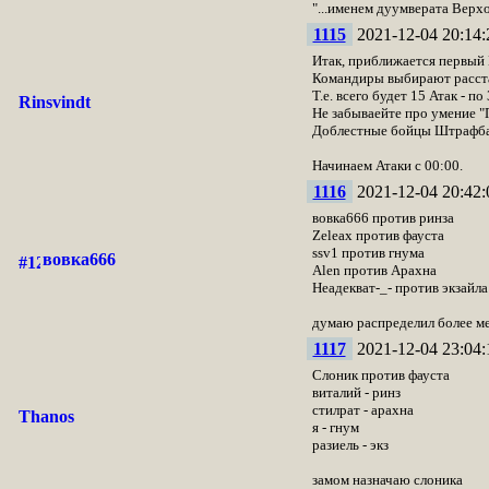
"...именем дуумверата Верх
1115
2021-12-04 20:14:
Итак, приближается первый
Командиры выбирают расстано
Т.е. всего будет 15 Атак - по
Rinsvindt
Не забываейте про умение 
Доблестные бойцы Штрафбата
Начинаем Атаки с 00:00.
1116
2021-12-04 20:42:
вовка666 против ринза
Zeleax против фауста
ssv1 против гнума
вовка666
Alen против Арахна
Неадекват-_- против экзайла
думаю распределил более м
1117
2021-12-04 23:04:
Слоник против фауста
виталий - ринз
стилрат - арахна
Thanos
я - гнум
разиель - экз
замом назначаю слоника