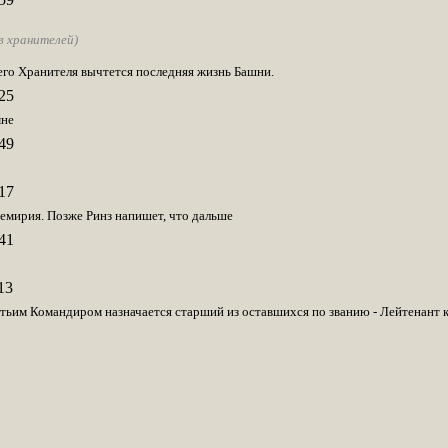
в хранителей)
его Хранителя вычтется последняя жизнь Башни.
25
мне
49
17
емирия. Позже Ринз напишет, что дальше
41
13
тьим Командиром назначается старший из оставшихся по званию - Лейтенант 