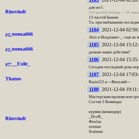
для ssv1:
Rinsvindt
(14 частей башни + 10 очко
13 частей Башни.
Т.к. при выбывании последн
1104
2021-12-04 02:50:
вовка666
Alen и Неадекват-_- еще ко 
1105
2021-12-04 15:12:
вовка666
дальше какие действия?
1106
2021-12-04 15:35:
__Exile_
Сегодня последний день пер
1107
2021-12-04 17:03:
Thanos
Raziel23 и ---Виталий---
1108
2021-12-04 19:11:
Мастерским произволом тре
Состав 3 Команды:
курвик (командир)
_DvoR_
Rinsvindt
Фен1кс
zroman
Scatman