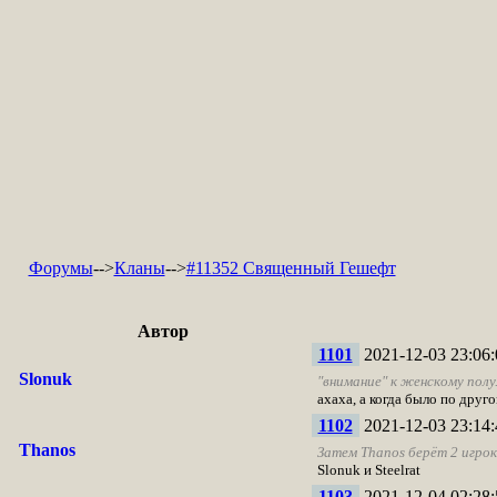
Форумы
-->
Кланы
-->
#11352 Священный Гешефт
Автор
1101
2021-12-03 23:06:
Slonuk
"внимание" к женскому полу.
ахаха, а когда было по друг
1102
2021-12-03 23:14:
Thanos
Затем Thanos берёт 2 игрок
Slonuk и Steelrat
1103
2021-12-04 02:28: