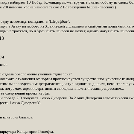
оманда набирает 10 Побед, Командир может вручить Знамя любому из своих бо
е 2:0 помимо Урона наносит также 2 Повреждения Башне (пассивка).
 одну из команд, попадают в "Штрафбат".
дут в Атаку на любого из Хранителей с шашками и сапёрными лопатками наго
ряды не тратятся, но и Урон быть нанесен не может, однако могут быть нанесе
13
09
иски.
 отдела обеспокоены умением "диверсия".
тического отклонения от нормы прогнозируется существенное усиление команд
атимым последствиям: дефрагментации турнирного эндшпиля, неконтролируем
а, погромам, административным санкциям и политическим репрессиям...
ует следующий проект нерфа:
й победе 2:0 получает 1 очко Диверсии. За 2 очка Диверсии автоматически сж
(есть 1 очко Диверсии)".
и контроля баланса,
 циркуляра Канцелярии Гешефта: