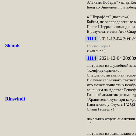
3."Знамя Победы" - когда К
Боец со Знаменем при побед
4."Штрафбат" (пассивка)
Бойцы, не распределенные в
После Штурмов команд они и
В результате этих Атак Сна
1113
2021-12-04 20:02:
Slonuk
Не спойлери)
я как знал )
1114
2021-12-04 20:08:
...отрывок из служебной зап
"Конфиденциально:
Специалисты аналитического
В случае серьёзного статис
что может привести к необр
гонениям на Адептов Гешефт
Главный аналитик рекоменд
Rinsvindt
"Хранитель Фауст при каждо
Изначально у Фауста 1/2 ОД 
Слава Гешефту!
начальник отдела аналитики 
..."
...отрывок из официального