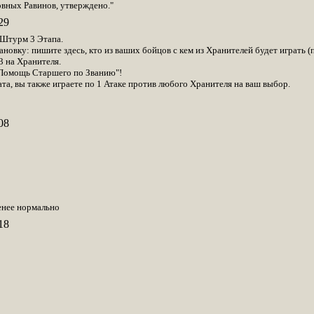
овных Равинов, утверждено."
29
 Штурм 3 Этапа.
вку: пишите здесь, кто из ваших бойцов с кем из Хранителей будет играть (п
 3 на Хранителя.
"Помощь Старшего по Званию"!
, вы также играете по 1 Атаке против любого Хранителя на ваш выбор.
08
енее нормально
18