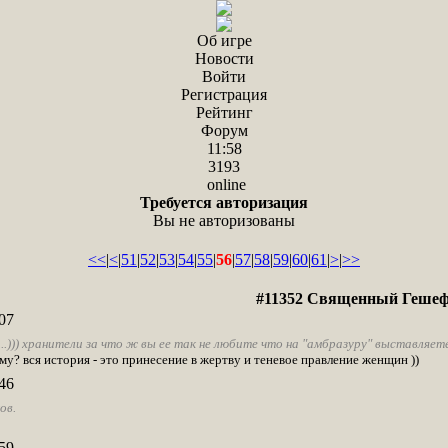
Об игре
Новости
Войти
Регистрация
Рейтинг
Форум
11:58
3193
online
Требуется авторизация
Вы не авторизованы
<<
|
<
|
51
|
52
|
53
|
54
|
55
|
56
|
57
|
58
|
59
|
60
|
61
|
>
|
>>
#11352 Священный Геше
07
..))) хранители за что ж вы ее так не любите что на "амбразуру" выставляете.
ому? вся история - это принесение в жертву и теневое правление женщин ))
46
ов.
59