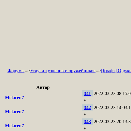
Форумы
-->
Услуги кузнецов и оружейников
-->
[Крафт] Оружи
Автор
341
2022-03-23 08:15:0
Mclaren7
+
342
2022-03-23 14:03:1
Mclaren7
+
343
2022-03-23 20:13:3
Mclaren7
+