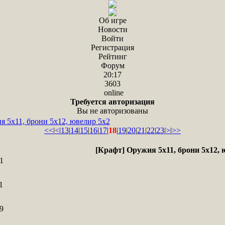
Об игре
Новости
Войти
Регистрация
Рейтинг
Форум
20:17
3603
online
Требуется авторизация
Вы не авторизованы
я 5х11, брони 5х12, ювелир 5х2
<<
|
<
|
13
|
14
|
15
|
16
|
17
|
18
|
19
|
20
|
21
|
22
|
23
|
>
|
>>
[Крафт] Оружия 5х11, брони 5х12, 
1
1
9