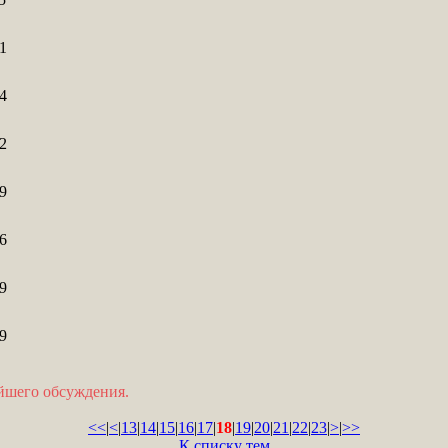
1
4
2
9
6
9
9
ейшего обсуждения.
<<
|
<
|
13
|
14
|
15
|
16
|
17
|
18
|
19
|
20
|
21
|
22
|
23
|
>
|
>>
К списку тем