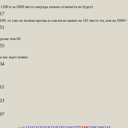
а 1200 и за 2000 место награда сильно отличатся не будет)
17
 100, то уже не полная прочка и совсем не важно на 101 месте ты, или на 5000+
51
ороже чем 60
55
 а нас ждет шляпа
34
12
23
07
<<
|
<
|
231
|
232
|
233
|
234
|
235
|
236
|
237
|
238
|
239
|
240
|
241