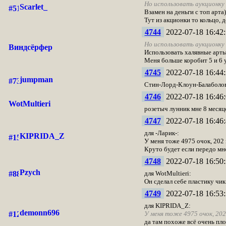
Но использовать аукционку в
Scarlet_
Взамен на деньги с топ арта)
Тут из акционки то кольцо, д
4744
2022-07-18 16:42:
Но использовать аукционку в
Виндсёрфер
Использовать халявные арты
Меня больше коробит 5 и 6 ур
4745
2022-07-18 16:44:
jumpman
Стин-Лорд-Клоун-Балаболов
4746
2022-07-18 16:46:
WotMultieri
розетыч лунник мне 8 месяц
4747
2022-07-18 16:46:
для -Ларик-:
KIPRIDA_Z
У меня тоже 4975 очок, 202 
Круто будет если передо мн
4748
2022-07-18 16:50:
Pzych
для WotMultieri:
Он сделал себе пластику чи
4749
2022-07-18 16:53:
для KIPRIDA_Z:
demonn696
У меня тоже 4975 очок, 202
да там похоже всё очень пло