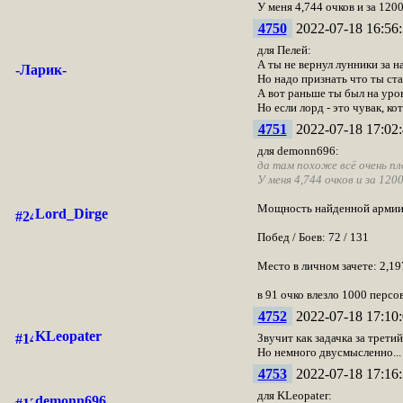
У меня 4,744 очков и за 120
4750
2022-07-18 16:56:
для Пелей:
А ты не вернул лунники за 
-Ларик-
Но надо признать что ты ст
А вот раньше ты был на уров
Но если лорд - это чувак, ко
4751
2022-07-18 17:02:
для demonn696:
да там похоже всё очень пл
У меня 4,744 очков и за 120
Мощность найденной армии:
Lord_Dirge
Побед / Боев: 72 / 131
Место в личном зачете: 2,19
в 91 очко влезло 1000 персов
4752
2022-07-18 17:10:
KLeopater
Звучит как задачка за третий
Но немного двусмысленно...
4753
2022-07-18 17:16:
для KLeopater:
demonn696