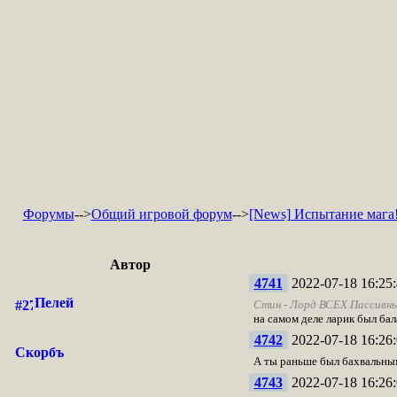
Форумы
-->
Общий игровой форум
-->
[News] Испытание мага
Автор
4741
2022-07-18 16:25:
Пелей
Стин - Лорд ВСЕХ Пассивны
на самом деле ларик был бал
4742
2022-07-18 16:26:
Скорбъ
А ты раньше был бахвальным
4743
2022-07-18 16:26: