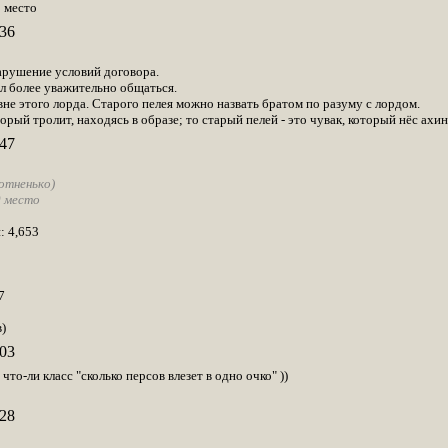
0 место
36
нарушение условий договора.
ал более уважительно общаться.
не этого лорда. Старого пелея можно назвать братом по разуму с лордом.
торый тролит, находясь в образе; то старый пелей - это чувак, который нёс ахи
47
отненько)
0 место
 4,653
7
)
03
 что-ли класс "сколько персов влезет в одно очко" ))
28