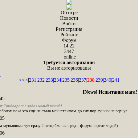
Об игре
Новости
Войти
Регистрация
Рейтинг
Форум
14:22
3447
online
Требуется авторизация
Вы не авторизованы
!
<<
|
<
|
231
|
232
|
233
|
234
|
235
|
236
|
237
|
238
|
239
|
240
|
241
[News] Испытание мага!
45
х Тридварасов задал новый тренд!
аболом пока это еще не стало мейнстримом. до сих пор луники не вернул.
05
 глупышом,а тут сразу 2 оскорбления в ряд... форум портит людей)
06