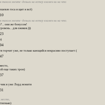
 таком эвенте -деньги на ветер взамен ни на что
ешевле госа и щит и всё)
10
 таком эвенте -деньги на ветер взамен ни на что.
?... они же бонусом!
овень... для ежиков.)))
23
)
04
ев торчит уже, не только кающийся некрасиво поступает:(
47
место,
ой еще таких трон)
37
к чик и уже Лорд нежити
31
 место,
тненько)