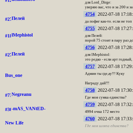
для Lord_Dirge:
уверяю вас, что и за 200 и з
4754
2022-07-18 17:18:
Пелей
да пофиг как-то. если не топ
4755
2022-07-18 17:27:
lMephistol
для Пелей:
порой 75 стоит в пару раз д
4756
2022-07-18 17:28:
Пелей
для lMephistol:
это редко - если арт годный,
4757
2022-07-18 17:29:
Админ ты где,ау!!! Куку
Bus_one
Награду дай!!!
4758
2022-07-18 17:30:
Negreanu
Где моя сумка единства?
4759
2022-07-18 17:32:
-mAS_VANtED-
4994 очка 172 место
4760
2022-07-18 17:33:
New Life
Где моя шляпа единства?