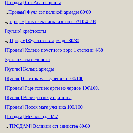
[Продам] Сет Авантюриста
Продам] Фулл сэт великой армады 80/80
[продам] комплект инквизитора 5*10 41/99
[куплю] крафтосеты
[Продам] Фулл сэт в. армады 80/80
[Продам] Кольцо почетного вора 1 степени 4/68
Куплю часы вечности
[Куплю] Кольца армады
[Куплю] Свиток мага-ученика 100/100
[Продам] Раритетные арты из ларцов 100\100.
[Куплю] Великую кегу единства
[Продам] Посох мага ученика 100/100
[Продам] Меч холода 0/57
[ПРОДАМ] Великий сэт единства 80/80