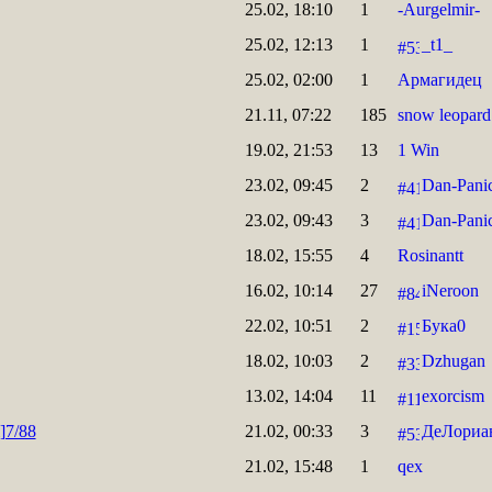
25.02, 18:10
1
-Aurgelmir-
25.02, 12:13
1
_t1_
25.02, 02:00
1
Армагидец
21.11, 07:22
185
snow leopard
19.02, 21:53
13
1 Win
23.02, 09:45
2
Dan-Pani
23.02, 09:43
3
Dan-Pani
18.02, 15:55
4
Rosinantt
16.02, 10:14
27
iNeroon
22.02, 10:51
2
Бука0
18.02, 10:03
2
Dzhugan
13.02, 14:04
11
exorcism
]7/88
21.02, 00:33
3
ДеЛориа
21.02, 15:48
1
qex