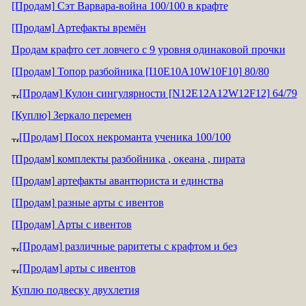
[Продам] Сэт Варвара-война 100/100 в крафте
[Продам] Артефакты времён
Продам крафто сет ловчего с 9 уровня одинаковой прочки
[Продам] Топор разбойника [I10E10A10W10F10] 80/80
[Продам] Кулон сингулярности [N12E12A12W12F12] 64/79
[Куплю] Зеркало перемен
[Продам] Посох некроманта ученика 100/100
[Продам] комплекты разбойника , океана , пирата
[Продам] артефакты авантюриста и единства
[Продам] разные арты с ивентов
[Продам] Арты с ивентов
[Продам] различные раритеты с крафтом и без
[Продам] арты с ивентов
Куплю подвеску двухлетия