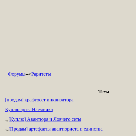
Форумы
-->
Раритеты
Тема
[продам] крафтосет инквизитора
Куплю арты Наемника
[Куплю] Авантюра и Ловчего сеты
[Продам] артефакты авантюриста и единства