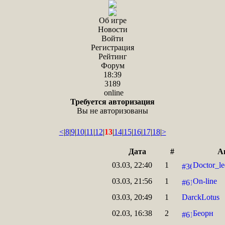
Об игре
Новости
Войти
Регистрация
Рейтинг
Форум
18:39
3189
online
Требуется авторизация
Вы не авторизованы
<
|
8
|
9
|
10
|
11
|
12
|
13
|
14
|
15
|
16
|
17
|
18
|
>
Дата
#
А
03.03, 22:40
1
Doctor_le
03.03, 21:56
1
On-line
03.03, 20:49
1
DarckLotus
02.03, 16:38
2
Беорн