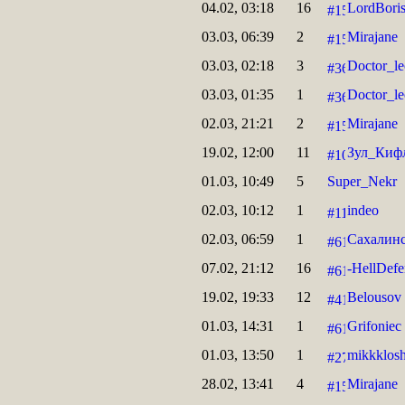
04.02, 03:18
16
LordBori
03.03, 06:39
2
Mirajane
03.03, 02:18
3
Doctor_le
03.03, 01:35
1
Doctor_le
02.03, 21:21
2
Mirajane
19.02, 12:00
11
Зул_Киф
01.03, 10:49
5
Super_Nekr
02.03, 10:12
1
indeo
02.03, 06:59
1
Сахалин
07.02, 21:12
16
-HellDefe
19.02, 19:33
12
Belousov
01.03, 14:31
1
Grifoniec
01.03, 13:50
1
mikkklos
28.02, 13:41
4
Mirajane