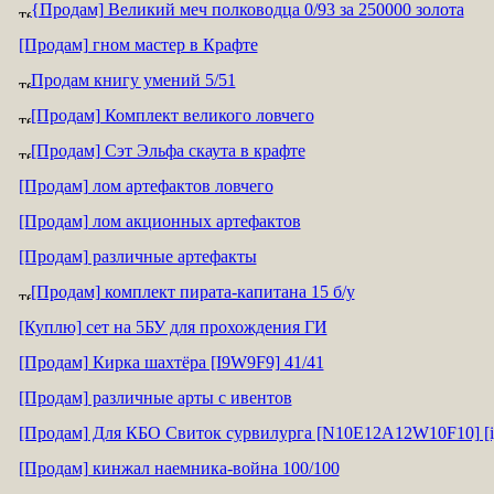
{Продам] Великий меч полководца 0/93 за 250000 золота
[Продам] гном мастер в Крафте
Продам книгу умений 5/51
[Продам] Комплект великого ловчего
[Продам] Сэт Эльфа скаута в крафте
[Продам] лом артефактов ловчего
[Продам] лом акционных артефактов
[Продам] различные артефакты
[Продам] комплект пирата-капитана 15 б/у
[Куплю] сет на 5БУ для прохождения ГИ
[Продам] Кирка шахтёра [I9W9F9] 41/41
[Продам] различные арты с ивентов
[Продам] Для КБО Свиток сурвилурга [N10E12A12W10F10] [i
[Продам] кинжал наемника-война 100/100