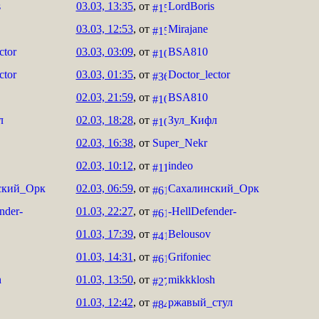
s
03.03, 13:35
, от
LordBoris
03.03, 12:53
, от
Mirajane
ctor
03.03, 03:09
, от
BSA810
ctor
03.03, 01:35
, от
Doctor_lector
02.03, 21:59
, от
BSA810
л
02.03, 18:28
, от
Зул_Кифл
02.03, 16:38
, от
Super_Nekr
02.03, 10:12
, от
indeo
ский_Орк
02.03, 06:59
, от
Сахалинский_Орк
nder-
01.03, 22:27
, от
-HellDefender-
01.03, 17:39
, от
Belousov
01.03, 14:31
, от
Grifoniec
h
01.03, 13:50
, от
mikkklosh
01.03, 12:42
, от
ржавый_стул