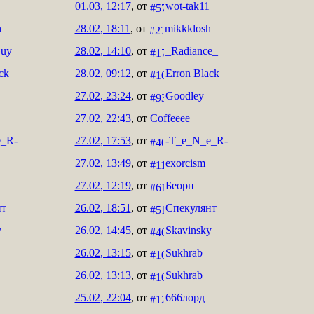
01.03, 12:17
, от
wot-tak11
h
28.02, 18:11
, от
mikkklosh
Guy
28.02, 14:10
, от
_Radiance_
ck
28.02, 09:12
, от
Erron Black
27.02, 23:24
, от
Goodley
27.02, 22:43
, от
Coffeeee
e_R-
27.02, 17:53
, от
-T_e_N_e_R-
27.02, 13:49
, от
exorcism
27.02, 12:19
, от
Беорн
нт
26.02, 18:51
, от
Спекулянт
y
26.02, 14:45
, от
Skavinsky
26.02, 13:15
, от
Sukhrab
26.02, 13:13
, от
Sukhrab
25.02, 22:04
, от
666лорд