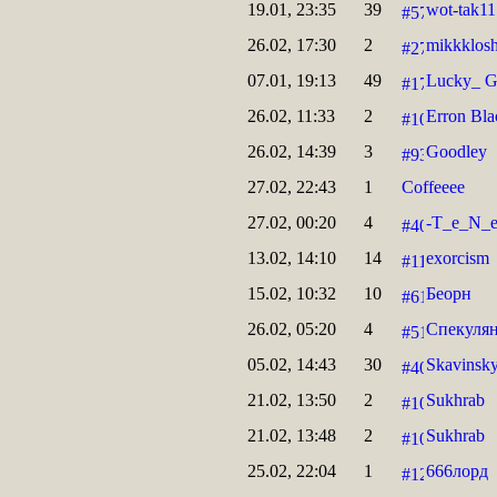
19.01, 23:35
39
wot-tak11
26.02, 17:30
2
mikkklos
07.01, 19:13
49
Lucky_ 
26.02, 11:33
2
Erron Bla
26.02, 14:39
3
Goodley
27.02, 22:43
1
Coffeeee
27.02, 00:20
4
-T_e_N_
13.02, 14:10
14
exorcism
15.02, 10:32
10
Беорн
26.02, 05:20
4
Спекуля
05.02, 14:43
30
Skavinsk
21.02, 13:50
2
Sukhrab
21.02, 13:48
2
Sukhrab
25.02, 22:04
1
666лорд