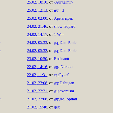
25.02, 18:10
, от
-Aurgelmir-
25.02, 12:13
, от
_t1_
25.02, 02:00
, от
Армагидец
24.02, 21:46
, от
snow leopard
24.02, 14:17
, от
1 Win
c
24.02, 05:33
, от
Dan-Panic
c
24.02, 05:32
, от
Dan-Panic
23.02, 10:50
, от
Rosinantt
22.02, 14:16
, от
iNeroon
22.02, 11:31
, от
Бука0
21.02, 23:08
, от
Dzhugan
21.02, 22:21
, от
exorcism
н
21.02, 22:08
, от
ДеЛориан
21.02, 15:48
, от
qex