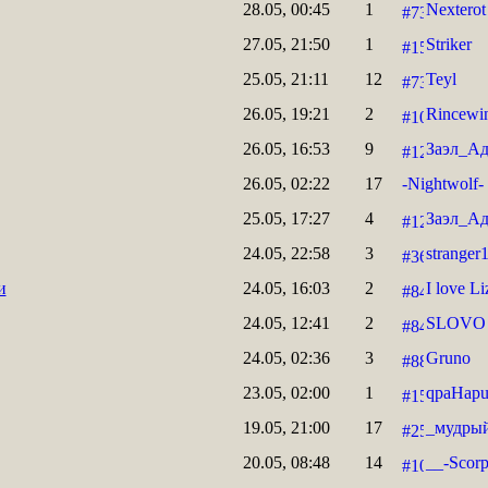
28.05, 00:45
1
Nexterot
27.05, 21:50
1
Striker
25.05, 21:11
12
Teyl
26.05, 19:21
2
Rincewi
26.05, 16:53
9
Заэл_А
26.05, 02:22
17
-Nightwolf-
25.05, 17:27
4
Заэл_А
24.05, 22:58
3
stranger
и
24.05, 16:03
2
I love Li
24.05, 12:41
2
SLOVO
24.05, 02:36
3
Gruno
23.05, 02:00
1
qpaHap
19.05, 21:00
17
_мудрый
20.05, 08:48
14
__-Scorp