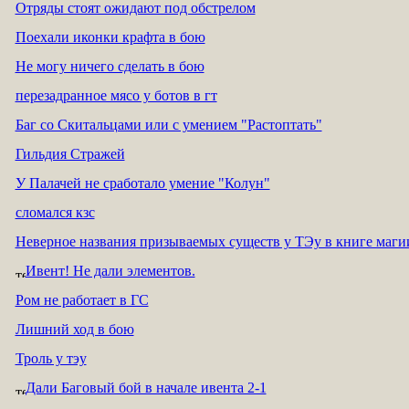
Отряды стоят ожидают под обстрелом
Поехали иконки крафта в бою
Не могу ничего сделать в бою
перезадранное мясо у ботов в гт
Баг со Скитальцами или с умением "Растоптать"
Гильдия Стражей
У Палачей не сработало умение "Колун"
сломался кзс
Неверное названия призываемых существ у ТЭу в книге маги
Ивент! Не дали элементов.
Ром не работает в ГС
Лишний ход в бою
Троль у тэу
Дали Баговый бой в начале ивента 2-1