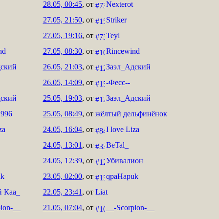
28.05, 00:45
, от
Nexterot
27.05, 21:50
, от
Striker
27.05, 19:16
, от
Teyl
nd
27.05, 08:30
, от
Rincewind
дский
26.05, 21:03
, от
Заэл_Адский
26.05, 14:09
, от
-Фесс--
дский
25.05, 19:03
, от
Заэл_Адский
1996
25.05, 08:49
, от
жёлтый дельфинёнок
za
24.05, 16:04
, от
I love Liza
24.05, 13:01
, от
BeTal_
24.05, 12:39
, от
Убивалион
uk
23.05, 02:00
, от
qpaHapuk
 Каа_
22.05, 23:41
, от
Liat
ion-__
21.05, 07:04
, от
__-Scorpion-__