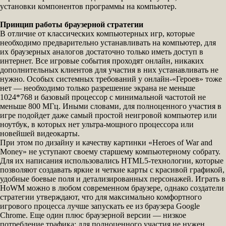
установки компонентов программы на компьютер.
Принцип работы браузерной стратегии
В отличие от классических компьютерных игр, которые
необходимо предварительно устанавливать на компьютер, для
их браузерных аналогов достаточно только иметь доступ в
интернет. Все игровые события проходят онлайн, никаких
дополнительных клиентов для участия в них устанавливать не
нужно. Особых системных требований у онлайн-«Героев» тоже
нет — необходимо только разрешение экрана не меньше
1024*768 и базовый процессор с минимальной частотой не
меньше 800 МГц. Иными словами, для полноценного участия в
игре подойдет даже самый простой неигровой компьютер или
ноутбук, в которых нет ультра-мощного процессора или
новейшей видеокарты.
При этом по дизайну и качеству картинки «Heroes of War and
Money» не уступают своему старшему компьютерному собрату.
Для их написания использовались HTML5-технологии, которые
позволяют создавать яркие и четкие карты с красивой графикой,
удобные боевые поля и детализированных персонажей. Играть в
HoWM можно в любом современном браузере, однако создатели
стратегии утверждают, что для максимально комфортного
игрового процесса лучше запускать ее из браузера Google
Chrome. Еще один плюс браузерной версии — низкое
потребление трафика: для полноценного участия не нужен