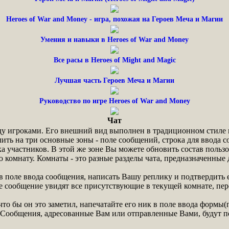
Heroes of War and Money - игра, похожая на Героев Меча и Магии
Умения и навыки в Heroes of War and Money
Все расы в Heroes of Might and Magic
Лучшая часть Героев Меча и Магии
Руководство по игре Heroes of War and Money
Чат
ду игроками. Его внешний вид выполнен в традиционном стиле 
лить на три основные зоны - поле сообщений, строка для ввода 
а участников. В этой же зоне Вы можете обновить состав польз
ю комнату. Комнаты - это разные разделы чата, предназначенны
в поле ввода сообщения, написать Вашу реплику и подтвердить е
сообщение увидят все присутствующие в текущей комнате, перс
что бы он это заметил, напечатайте его ник в поле ввода формы
. Сообщения, адресованные Вам или отправленные Вами, будут 