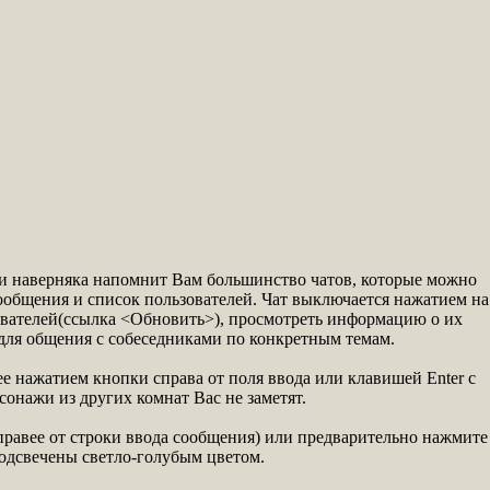
и наверняка напомнит Вам большинство чатов, которые можно
сообщения и список пользователей. Чат выключается нажатием на
ователей(ссылка <Обновить>), просмотреть информацию о их
е для общения с собеседниками по конкретным темам.
е нажатием кнопки справа от поля ввода или клавишей Enter с
онажи из других комнат Вас не заметят.
(правее от строки ввода сообщения) или предварительно нажмите
подсвечены светло-голубым цветом.