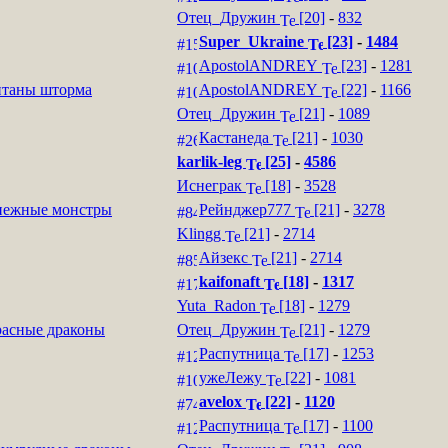
Отец_Дружин
[20]
-
832
Super_Ukraine
[23]
-
1484
ApostolANDREY
[23]
-
1281
таны шторма
ApostolANDREY
[22]
-
1166
Отец_Дружин
[21]
-
1089
Кастанеда
[21]
-
1030
karlik-leg
[25]
-
4586
Иснеграк
[18]
-
3528
нежные монстры
Рейнджер777
[21]
-
3278
Klingg
[21]
-
2714
Айзекс
[21]
-
2714
kaifonaft
[18]
-
1317
Yuta_Radon
[18]
-
1279
асные драконы
Отец_Дружин
[21]
-
1279
Распутница
[17]
-
1253
ужеЛежу
[22]
-
1081
avelox
[22]
-
1120
Распутница
[17]
-
1100