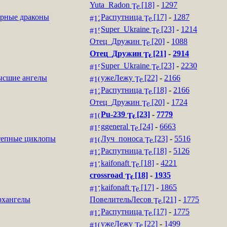
Yuta_Radon
[18]
-
1297
рные драконы
Распутница
[17]
-
1287
Super_Ukraine
[23]
-
1214
Отец_Дружин
[20]
-
1088
Отец_Дружин
[21]
-
2914
Super_Ukraine
[23]
-
2230
сшие ангелы
ужеЛежу
[22]
-
2166
Распутница
[18]
-
2166
Отец_Дружин
[20]
-
1724
Pu-239
[23]
-
7779
ggeneral
[24]
-
6663
епные циклопы
Луч_поноса
[23]
-
5516
Распутница
[18]
-
5126
kaifonaft
[18]
-
4221
crossroad
[18]
-
1935
kaifonaft
[17]
-
1865
рхангелы
ПовелительЛесов
[21]
-
1775
Распутница
[17]
-
1775
ужеЛежу
[22]
-
1499