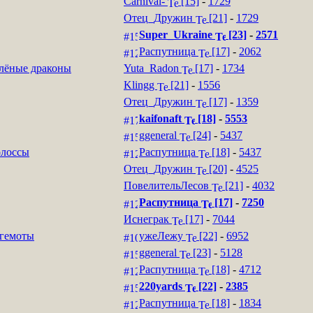
Carnival-
[15]
-
1729
Отец_Дружин
[21]
-
1729
Super_Ukraine
[23]
-
2571
Распутница
[17]
-
2062
лёные драконы
Yuta_Radon
[17]
-
1734
Klingg
[21]
-
1556
Отец_Дружин
[17]
-
1359
kaifonaft
[18]
-
5553
ggeneral
[24]
-
5437
лоссы
Распутница
[18]
-
5437
Отец_Дружин
[20]
-
4525
ПовелительЛесов
[21]
-
4032
Распутница
[17]
-
7250
Иснеграк
[17]
-
7044
гемоты
ужеЛежу
[22]
-
6952
ggeneral
[23]
-
5128
Распутница
[18]
-
4712
220yards
[22]
-
2385
Распутница
[18]
-
1834