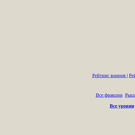
Рейтинг воинов
|
Ре
Все фракции
Рыц
Все уровни