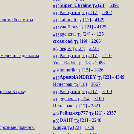
Super_Ukraine
[23]
-
5391
Распутница
[17]
-
5362
евние бегемоты
kaifonaft
[17]
-
4179
ужеЛежу
[21]
-
4125
ggeneral
[24]
-
4125
crossroad
[19]
-
2265
beglis
[24]
-
2235
меречные драконы
Распутница
[17]
-
2110
Yuta_Radon
[18]
-
2088
homurik
[15]
-
1826
ApostolANDREY
[23]
-
4349
Иснеграк
[18]
-
3667
раты Ктулху
Распутница
[17]
-
3100
ggeneral
[24]
-
3100
Иснеграк
[17]
-
2821
Рейнджер777
[21]
-
2357
DAHT
[21]
-
2248
розные драконы
Klingg
[22]
-
1729