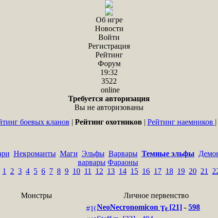
Об игре
Новости
Войти
Регистрация
Рейтинг
Форум
19:32
3522
online
Требуется авторизация
Вы не авторизованы
йтинг боевых кланов
|
Рейтинг охотников
|
Рейтинг наемников
ари
Некроманты
Маги
Эльфы
Варвары
Темные эльфы
Демо
варвары
Фараоны
1
2
3
4
5
6
7
8
9
10
11
12
13
14
15
16
17
18
19
20
21
2
Монстры
Личное первенство
NeoNecronomicon
[21]
-
598