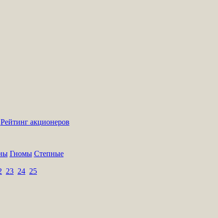
|
Рейтинг акционеров
ны
Гномы
Степные
2
23
24
25