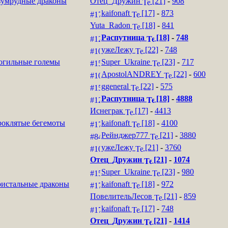
умрудные драконы
Отец_Дружин
[21]
-
908
kaifonaft
[17]
-
873
Yuta_Radon
[18]
-
841
Распутница
[18]
-
748
ужеЛежу
[22]
-
748
гильные големы
Super_Ukraine
[23]
-
717
ApostolANDREY
[22]
-
600
ggeneral
[22]
-
575
Распутница
[18]
-
4888
Иснеграк
[17]
-
4413
оклятые бегемоты
kaifonaft
[18]
-
4100
Рейнджер777
[21]
-
3880
ужеЛежу
[21]
-
3760
Отец_Дружин
[21]
-
1074
Super_Ukraine
[23]
-
980
истальные драконы
kaifonaft
[18]
-
972
ПовелительЛесов
[21]
-
859
kaifonaft
[17]
-
748
Отец_Дружин
[21]
-
1414