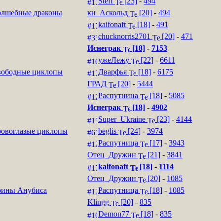
Steff
[23]
-
494
лшебные драконы
кн_Аскольд
[20]
-
494
kaifonaft
[18]
-
491
chucknorris2701
[20]
-
471
Иснеграк
[18]
-
7153
ужеЛежу
[22]
-
6611
ободные циклопы
Дварфья
[18]
-
6175
ГРАД
[20]
-
5444
Распутница
[18]
-
5085
Иснеграк
[18]
-
4902
Super_Ukraine
[23]
-
4144
овоглазые циклопы
beglis
[24]
-
3974
Распутница
[17]
-
3943
Отец_Дружин
[21]
-
3841
kaifonaft
[18]
-
1114
Отец_Дружин
[20]
-
1085
оины Анубиса
Распутница
[18]
-
1085
Klingg
[20]
-
835
Demon77
[18]
-
835