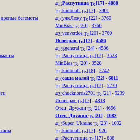
Распутница
[17]
-
4888
kaifonaft
[17]
-
3901
ирепые бегемоты
ужеЛежу
[22]
-
3760
MinBias
[20]
-
3760
venverdos
[20]
-
3760
Иснеграк
[17]
-
4586
ggeneral
[24]
-
4586
лмасты
Распутница
[17]
-
3528
MinBias
[20]
-
3528
kaifonaft
[18]
-
2742
саша малой
[22]
-
6811
Распутница
[17]
-
5239
ети
chucknorris2701
[21]
-
5239
Иснеграк
[17]
-
4818
Отец_Дружин
[21]
-
4656
Отец_Дружин
[21]
-
1082
Super_Ukraine
[23]
-
1032
итаны
kaifonaft
[17]
-
926
Распутница
[17]
-
888