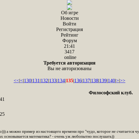
Об игре
Новости
Войти
Регистрация
Рейтинг
Форум
21:41
3417
online
Требуется авторизация
Вы не авторизованы
<<
|
<
|
130
|
131
|
132
|
133
|
134
|
135
|
136
|
137
|
138
|
139
|
140
|
>
|
>>
Философский клуб.
41
25
о))) а можно пример из настоящего времени про "чудо, которое не считается ч
ах основывается математика? - очень уж любопытно послушать))