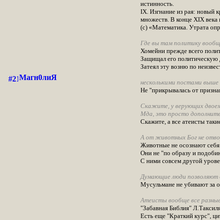
истинность.
IX. Изгнание из рая: новый
множеств. В конце XIX века
(с) «Математика. Утрата о
Где вы там политику вообщ
Хомейни прежде всего полити
Защищал его политическую д
Затеял эту возню по неизве
Магн0лиЯ
несколькими постами выше
Не "прикрывалась от призна
Скажите, у верующих двоем
Мда, это просто дополните
Скажите, а все атеисты так
А от животных Бог не отв
Животные не осознают себя 
Они не "по образу и подобию
С ними совсем другой урове
Думающие люди позволяют др
Мусульмане не убивают за о
Атеисты вообще все разные,
"Забавная Библия" Л.Таксиля
Есть еще "Краткий курс", ц