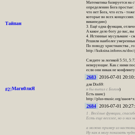
Математика базируется на с
определению Бога простые: 
что нет Бога, что есть - то
которые во всех концессиях
википедию)
Тайпан
3. Ещё одна функция, отлич
А какое дело богу до вас, вы
4. Истинные мусульмане - см
Решили наиболее умеренные 
По поводу христианства , го
http://kuksina.inforos.ru/doc
Следите за логикой 5:51, 5:
неверующие. Как с ними пост
если они никак не конфликту
2683
2016-07-01 20:10:
для Dix69:
Магн0лиЯ
я бы выпил с Богом
)
Есть шанс)
http://plus-music.org/шаов+
2684
2016-07-01 20:27:
1 . Весёлые функции, спасибо
Есть еще веселее, но о них н
а можно пример из настояще
Ну как я могу показать чуде