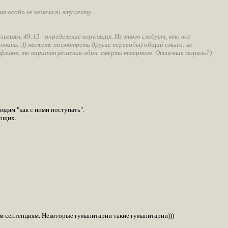
мя особо не замечали эту секту
игиям, 49:15 - определение верующих. Из этого следует, что все
твовать :)) можете посмотреть другие переводы) общий смысл: не
онфликт, то вариант решения один: смерть неверного. Отличная мораль?)
людям "как с ними поступать".
ующих.
им сентенциям. Некоторые гуманитарии такие гуманитарии)))