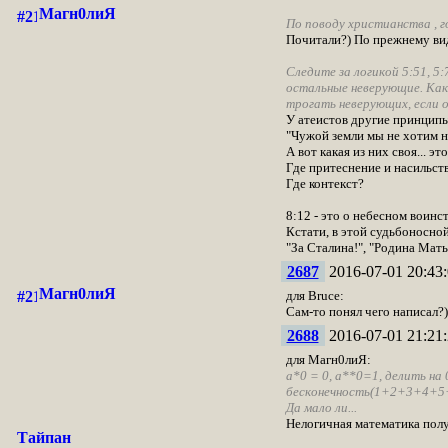
Магн0лиЯ
По поводу христианства , г
Почитали?) По прежнему вид
Следите за логикой 5:51, 5
остальные неверующие. Как 
трогать неверующих, если о
У атеистов другие принципы
"Чужой земли мы не хотим ни
А вот какая из них своя... э
Где притеснение и насильс
Где контекст?
8:12 - это о небесном воинс
Кстати, в этой судьбоносной
"За Сталина!", "Родина Мать 
2687
2016-07-01 20:43:
Магн0лиЯ
для Bruce:
Сам-то понял чего написал?)
2688
2016-07-01 21:21:
для Магн0лиЯ:
а*0 = 0, а**0=1, делить на 0
бесконечность(1+2+3+4+5+..
Да мало ли...
Нелогичная математика полу
Тайпан