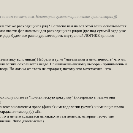
м вашим сентенциям. Некоторые гуманитарии такие гуманитарии)))
 чем тот же расходящийся ряд? Согласно вам на вот этой вещи основывается
но ввести формализм и для расходящихся рядов (где под суммой ряда уже
ние ряда будет все равно удовлетворять внутренней ЛОГИКЕ данного
тематику вспомнили) Набрали в гугле "математика и нелогичность" что ли,
енняя логика сохраняется везде. Принимаешь аксиому выбора - принимаешь и
да. Но логика от этого не страдает, потому что математика - это
е он получил не за "политическую доктрину" (интересно в чем же она
)
ысот в исламском праве (фикхе) и методологии (усуле), и имеющие право
арджа ат-таклид.(с) wiki
 то и нечего ссылаться на каких-то там имамом, которые что-то там
мнение. Либо двоемыслие)