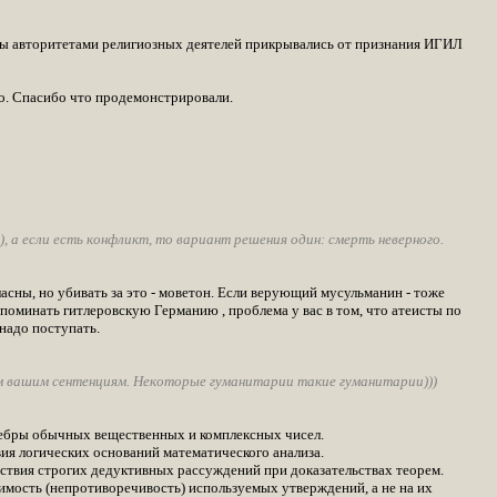
 вы авторитетами религиозных деятелей прикрывались от признания ИГИЛ
о. Спасибо что продемонстрировали.
, а если есть конфликт, то вариант решения один: смерть неверного.
сны, но убивать за это - моветон. Если верующий мусульманин - тоже
оминать гитлеровскую Германию , проблема у вас в том, что атеисты по
надо поступать.
м вашим сентенциям. Некоторые гуманитарии такие гуманитарии)))
лгебры обычных вещественных и комплексных чисел.
вия логических оснований математического анализа.
утствия строгих дедуктивных рассуждений при доказательствах теорем.
стимость (непротиворечивость) используемых утверждений, а не на их