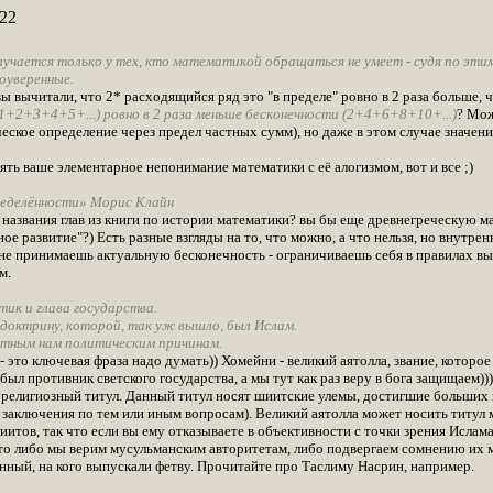
22
учается только у тех, кто математикой обращаться не умеет - судя по эти
оуверенные.
вы вычитали, что 2* расходящийся ряд это "в пределе" ровно в 2 раза больше,
1+2+3+4+5+...) ровно в 2 раза меньше бесконечности (2+4+6+8+10+...)
? Мож
ческое определение через предел частных сумм), но даже в этом случае значе
ть ваше элементарное непонимание математики с её алогизмом, вот и все ;)
еделённости» Морис Клайн
 названия глав из книги по истории математики? вы бы еще древнегреческую ма
ное развитие"?) Есть разные взгляды на то, что можно, а что нельзя, но внутр
не принимаешь актуальную бесконечность - ограничиваешь себя в правилах выво
м.
ик и глава государства.
доктрину, которой, так уж вышло, был Ислам.
естным нам политическим причинам.
 это ключевая фраза надо думать)) Хомейни - великий аятолла, звание, которо
был противник светского государства, а мы тут как раз веру в бога защищаем)))
 религиозный титул. Данный титул носят шиитские улемы, достигшие больших в
заключения по тем или иным вопросам). Великий аятолла может носить титул м
итов, так что если вы ему отказываете в объективности с точки зрения Ислама,
то либо мы верим мусульманским авторитетам, либо подвергаем сомнению их 
енный, на кого выпускали фетву. Прочитайте про Таслиму Насрин, например.