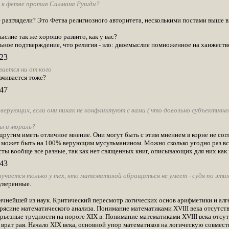
 к фетве против Салмана Рушди?
 разглядели? Это Фетва религиозного авторитета, несколькими постами выше
слие так же хорошо развито, как у вас?
ьное подтверждение, что религия - зло: двоемыслие помноженное на ханжеств
23
вается ни от кого
ачивается тоже?
47
верующих, если они никак не конфликтуют с вами ( что довольно субъективно)
ы и мораль?
угим иметь отличное мнение. Они могут быть с этим мнением в корне не согла
 может быть на 100% верующим мусульманином. Можно сколько угодно раз всп
ты вообще все разные, так как нет священных книг, описывающих для них как 
43
учается только у тех, кто математикой обращаться не умеет - судя по эти
уверенные.
гичнейшей из наук. Критический пересмотр логических основ арифметики и а
трясине математического анализа. Понимание математиками XVIII века отсутст
серьезные трудности на пороге XIX в. Понимание математиками XVIII века отс
у врат рая. Начало XIX века, основной упор математиков на логическую совме