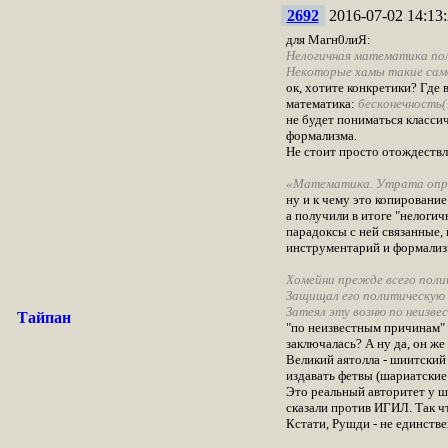
2692
2016-07-02 14:13:
для Магн0лиЯ:
Нелогичная математика пол
Некоторые хамы такие сам
ок, хотите конкретики? Где 
математика:
бесконечность(
не будет пониматься класси
формализма.
Не стоит просто отождествля
«Математика. Утрата опр
ну и к чему это копирование
а получили в итоге "нелогич
парадоксы с ней связанные, 
инструментарий и формализ
Хомейни прежде всего полит
Защищал его политическую 
Затеял эту возню по неизв
Тайпан
"по неизвестным причинам" -
заключалась? А ну да, он же 
Великий аятолла - шиитский
издавать фетвы (шариатские 
Это реальный авторитет у ши
сказали против ИГИЛ. Так ч
Кстати, Рушди - не единств