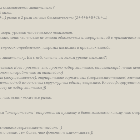
щах основывается математика?
 низзя.
.) ровно в 2 раза меньше бесконечности (2+4+6+8+10+...)
 мира, уровень человеческого понимания.
ские, хоть квантовые не имеют однозначных интерпретаций в практичном чел
строгих определениях , строгих аксиомах и правилах вывода.
 математику. Вы с ней, кстати, на каком уровне знакомы?)
делению Бога простые: это просто набор эпитетов, описывающий нечто непо
роном, откройте что ли википедию)
ая (могущественное), отрицательно заряженная (сверхъестественное) элемен
яется одной из основных структурных единиц вещества. Классифицируется ка
разу не набор эпитетов)))
, что есть - тоже все равно.
тся "императивами" опираться на пустоту и быть готовыми к тому, что оче
 слишком сверхъественен видимо :)
 о свете. Тем более, что фотоны не имеют массы))