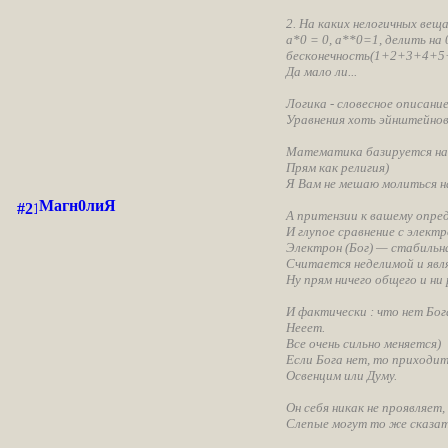
2. На каких нелогичных ве
а*0 = 0, а**0=1, делить на 0
бесконечность(1+2+3+4+5+..
Да мало ли...
Логика - словесное описание
Уравнения хоть эйнштейнов
Математика базируется на 
Прям как религия)
Я Вам не мешаю молиться на
Магн0лиЯ
А притензии к вашему опре
И глупое сравнение с элект
Электрон (Бог) — стабильн
Считается неделимой и явл
Ну прям ничего общего и ни 
И фактически : что нет Бога
Нееет.
Все очень сильно меняется)
Если Бога нет, то приходи
Освенцим или Думу.
Он себя никак не проявляет,
Слепые могут то же сказать