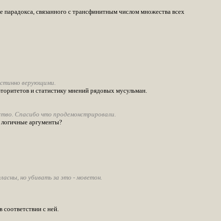
ие парадокса, связанного с трансфинитным числом множества всех
истинно верующими.
вторитетов и статистику мнений рядовых мусульман.
ство. Спасибо что продемонстрировали.
и логичные аргументы?
асны, но убивать за это - моветон.
в соответствии с ней.