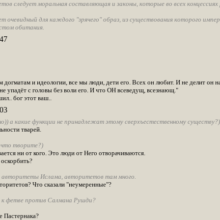
етов следует моральная составляющая и законы, которые во всех концессиях
т очевидный для каждого "зрячего" образ, из существования которого импе
стом обитания.
47
 догматам и идеологии, все мы люди, дети его. Всех он любит. И не делит он н
 не упадёт с головы без воли его. И что ОН всеведущ, всезнающ."
ил.. бог этот ваш..
03
но)) а какие функции не принадлежат этому сверхъестественному существу?)
ьности тварей.
ы что творите?)
ается ни от кого. Это люди от Него отворачиваются.
 оскорбить?
е авторитеты Ислама, авторитетов там много.
вторитетов? Что сказали "неумеренные"?
 к фетве против Салмана Рушди?
ле Пастернака?