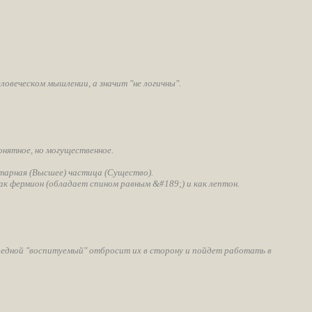
овеческом мышлении, а значит "не логичны".
нятное, но могущественное.
тарная (Высшее) частица (Существо).
к фермион (обладает спином равным &#189;) и как лептон.
редной "воспитуемый" отбросит их в сторону и пойдет работать в