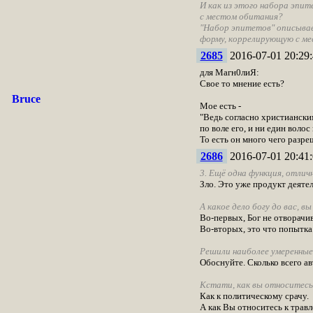
И как из этого набора эпит
с местом обитания?
"Набор эпитетов" описывае
форму, коррелирующую с ме
2685
2016-07-01 20:29:
для Магн0лиЯ:
Свое то мнение есть?
Bruce
Мое есть -
"Ведь согласно христианским
по воле его, и ни един волос
То есть он много чего разреш
2686
2016-07-01 20:41:
3. Ещё одна функция, отлич
Зло. Это уже продукт деятел
А какое дело богу до вас, в
Во-первых, Бог не отворачив
Во-вторых, это что попытка
Решили наиболее умеренны
Обоснуйте. Сколько всего а
Кстати, как вы относитесь
Как к политическому срачу.
А как Вы относитесь к трав