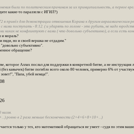
онения были по политическим причинам за их принципиальность, а первое вре
ите какие-то параллели с ИГИЛ?)
:72 я привёл для демонстрации отношения Корана к другим авраамиическим рел
с ними поступать - 8:12. ( и ударять по голове - это рубить, не надо юродс
ни никак не конфликтуют с вами ( что довольно субъективно), а если есть к
 и мораль?
 пяди, но и своей вершка не отдадим."
то "довольно субъективно".
твенное обращение?
тве, которое Аллах послал для поддержки в конкретной битве, а не инструкция 
 (без кавычек) битве погибло всего около 80 человек, примерно 6% от участв
зовет!", "Папа, убей немца!".
08
26
 низзя.
.) ровно в 2 раза меньше бесконечности (2+4+6+8+10+...)
чается только у тех, кто математикой обращаться не умеет - судя по этим ваш