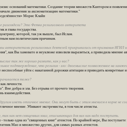
 кризис оснований математики. Создание теории множеств Кантором и появлен
 начало движения за аксиоматизацию математики."
пределённости» Морис Клайн
е разглядели? Это Фетва религиозного авторитета
к и глава государства.
октрину, которой, так уж вышло, был Ислам.
стным нам политическим причинам.
 вы авторитетами религиозных деятелей прикрывались от признания ИГИЛ 
ния", как Вы хамовато и неуклюже изволили выразиться, а приводила мнение а
ыслие так же хорошо развито, как у вас?
льное подтверждение, что религия - зло: двоемыслие помноженное на ханже
ие неспособные уйти с накатанной дорожки агитации и приводить конкретные 
орачивается тоже?
как личности.
". Вне добра и зла. Без отрыва от прочего творения.
нь взаимодействия.
угим иметь отличное мнение. Они могут быть с этим мнением в корне не согл
тличное мнение. Убивают экстремисты, в том числе атеисты.
 так как нет священных книг, описывающих для них как надо поступать.
 - только одна из "священных книг" атеистов. По крайней мере, Вы поступаете 
итатник Мао и множество других, для самых разных атеистов.