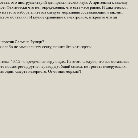
отать, это инструментарий для практических наук. А притензии к вашему
 Фактически что нет определения, что есть - все равно. И фактически :
как из этого набора эпитетов следует моральная составляющая и законы,
стом обитания? И глупое сравнение с электроном, откройте что ли
ве против Салмана Рушди?
особо не замечали эту секту, почитайте хоть здесь:
гиям, 49:15 - определение верующих. Из этого следует, что все остальные
можете посмотреть другие переводы) общий смысл: не трогать неверующих,
ния один: смерть неверного. Отличная мораль?)