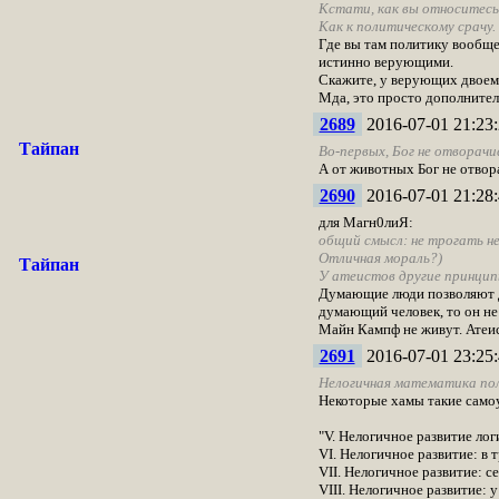
Кстати, как вы относитесь
Как к политическому срачу.
Где вы там политику вообще
истинно верующими.
Скажите, у верующих двоемы
Мда, это просто дополнител
2689
2016-07-01 21:23:
Тайпан
Во-первых, Бог не отворачи
А от животных Бог не отвор
2690
2016-07-01 21:28:
для Магн0лиЯ:
общий смысл: не трогать не
Отличная мораль?)
Тайпан
У атеистов другие принцип
Думающие люди позволяют др
думающий человек, то он не
Майн Кампф не живут. Атеис
2691
2016-07-01 23:25:
Нелогичная математика пол
Некоторые хамы такие само
"V. Нелогичное развитие ло
VI. Нелогичное развитие: в 
VII. Нелогичное развитие: 
VIII. Нелогичное развитие: 