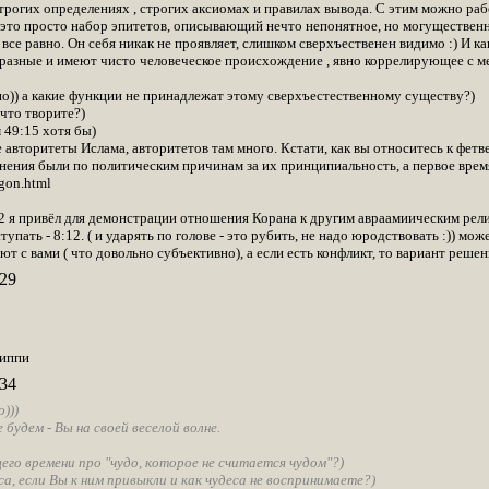
трогих определениях , строгих аксиомах и правилах вывода. С этим можно раб
это просто набор эпитетов, описывающий нечто непонятное, но могущественное.
же все равно. Он себя никак не проявляет, слишком сверхъественен видимо :) И 
 разные и имеют чисто человеческое происхождение , явно коррелирующее с ме
но)) а какие функции не принадлежат этому сверхъестественному существу?)
 что творите?)
 49:15 хотя бы)
авторитеты Ислама, авторитетов там много. Кстати, как вы относитесь к фет
нения были по политическим причинам за их принципиальность, а первое время 
/gon.html
72 я привёл для демонстрации отношения Корана к другим авраамиическим рели
упать - 8:12. ( и ударять по голове - это рубить, не надо юродствовать :)) 
ют с вами ( что довольно субъективно), а если есть конфликт, то вариант реше
29
хиппи
34
)))
е будем - Вы на своей веселой волне.
го времени про "чудо, которое не считается чудом"?)
са, если Вы к ним привыкли и как чудеса не воспринимаете?)